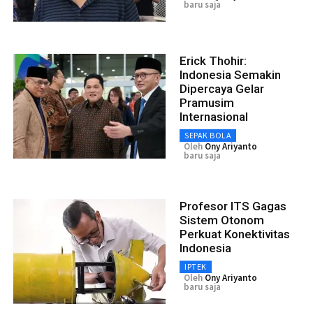
baru saja
Erick Thohir:
Indonesia Semakin
Dipercaya Gelar
Pramusim
Internasional
SEPAK BOLA
Oleh
Ony Ariyanto
baru saja
Profesor ITS Gagas
Sistem Otonom
Perkuat Konektivitas
Indonesia
IPTEK
Oleh
Ony Ariyanto
baru saja