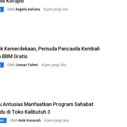
is Korupsi
Oleh
Angela Auliana
4 jam yang lalu
L
k Kemerdekaan, Pemuda Pancasila Kembali
n BBM Gratis
Oleh
Januar Fahmi
4 jam yang lalu
L
bu Antusias Manfaatkan Program Sahabat
u di Toko Kalibutuh 3
Oleh
Anik Hasanah
4 jam yang lalu
AN