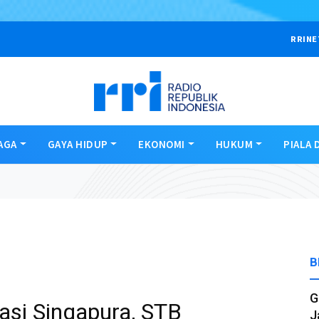
RRINE
AGA
GAYA HIDUP
EKONOMI
HUKUM
PIALA 
B
G
asi Singapura, STB
J