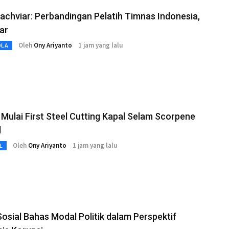
yachviar: Perbandingan Pelatih Timnas Indonesia,
ar
Oleh
Ony Ariyanto
1 jam yang lalu
OLA
Mulai First Steel Cutting Kapal Selam Scorpene
d
Oleh
Ony Ariyanto
1 jam yang lalu
L
Sosial Bahas Modal Politik dalam Perspektif