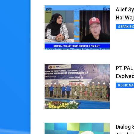
Alief S
Hal Waj
SEPAK B
PT PAL 
Evolve
REGIONA
Dialog 