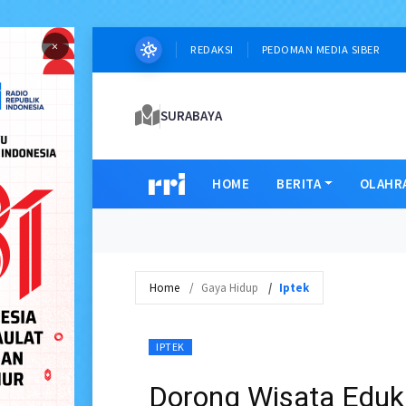
×
REDAKSI
PEDOMAN MEDIA SIBER
SURABAYA
HOME
BERITA
OLAHR
Home
Gaya Hidup
Iptek
IPTEK
Dorong Wisata Eduk