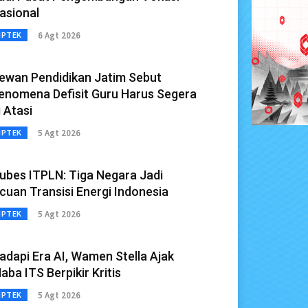
asional
6 Agt 2026
IPTEK
ewan Pendidikan Jatim Sebut
enomena Defisit Guru Harus Segera
i Atasi
5 Agt 2026
IPTEK
ubes ITPLN: Tiga Negara Jadi
cuan Transisi Energi Indonesia
5 Agt 2026
IPTEK
adapi Era AI, Wamen Stella Ajak
aba ITS Berpikir Kritis
5 Agt 2026
IPTEK