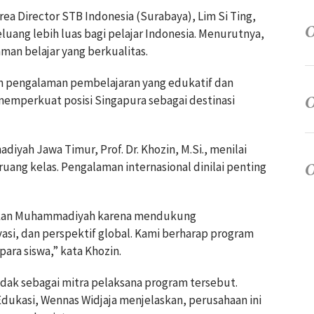
Area Director STB Indonesia (Surabaya), Lim Si Ting,
uang lebih luas bagi pelajar Indonesia. Menurutnya,
an belajar yang berkualitas.
 pengalaman pembelajaran yang edukatif dan
n memperkuat posisi Singapura sebagai destinasi
yah Jawa Timur, Prof. Dr. Khozin, M.Si., menilai
ruang kelas. Pengalaman internasional dinilai penting
idikan Muhammadiyah karena mendukung
si, dan perspektif global. Kami berharap program
ara siswa,” kata Khozin.
ndak sebagai mitra pelaksana program tersebut.
Edukasi, Wennas Widjaja menjelaskan, perusahaan ini