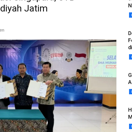
N
iyah Jatim
aen
D
F
d
G
A
H
M