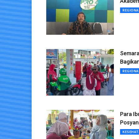
Akadem
REGIONA
Semara
Bagika
REGIONA
Para I
Posyand
KESEHAT