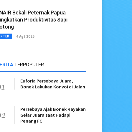
NAIR Bekali Peternak Papua
ingkatkan Produktivitas Sapi
otong
4 Agt 2026
IPTEK
ERITA
TERPOPULER
Euforia Persebaya Juara,
01
Bonek Lakukan Konvoi di Jalan
Persebaya Ajak Bonek Rayakan
02
Gelar Juara saat Hadapi
Penang FC