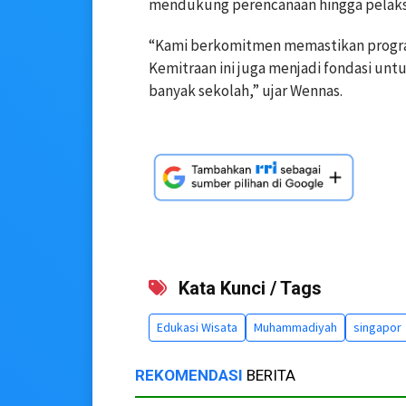
mendukung perencanaan hingga pelaks
“Kami berkomitmen memastikan program 
Kemitraan ini juga menjadi fondasi un
banyak sekolah,” ujar Wennas.
Kata Kunci / Tags
Edukasi Wisata
Muhammadiyah
singapor
REKOMENDASI
BERITA