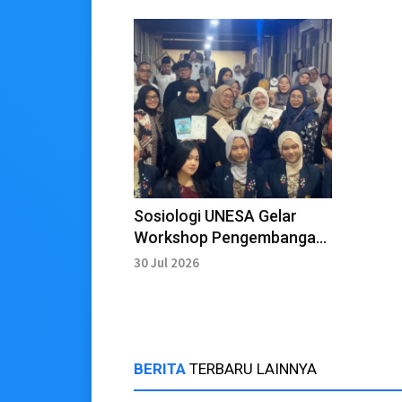
Sosiologi UNESA Gelar
Workshop Pengembangan
Kewirausahaan berbasis
30 Jul 2026
Sosial
BERITA
TERBARU LAINNYA