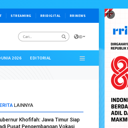
×
T
STREAMING
RRIDIGITAL
RRINEWS
ID
DUNIA 2026
EDITORIAL
ERITA
LAINNYA
ubernur Khofifah: Jawa Timur Siap
adi Pusat Pengembangan Vokasi