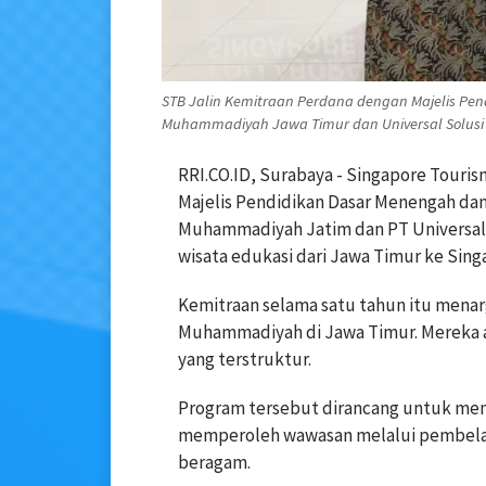
STB Jalin Kemitraan Perdana dengan Majelis Pe
Muhammadiyah Jawa Timur dan Universal Solusi 
RRI.CO.ID, Surabaya - Singapore Touri
Majelis Pendidikan Dasar Menengah da
Muhammadiyah Jatim dan PT Universal S
wisata edukasi dari Jawa Timur ke Sing
Kemitraan selama satu tahun itu menar
Muhammadiyah di Jawa Timur. Mereka a
yang terstruktur.
Program tersebut dirancang untuk mem
memperoleh wawasan melalui pembelaja
beragam.