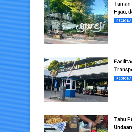
Taman E
Hijau, 
REGIONA
Fasilit
Transp
REGIONA
Tahu P
Undaan