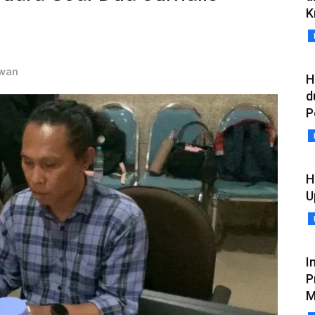
K
awan
H
d
P
H
U
I
P
M