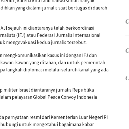
ersebut, karena kita tahu bahwa sudah banyak
dihkan yang dialami jurnalis saat bertugas di daerah
JI sejauh ini diantaranya telah berkoordinasi
nalists (IFJ) atau Federasi Jurnalis Internasional
k mengevakuasi kedua jurnalis tersebut.
an mengkomunikasikan kasus ini dengan IFJ dan
u kawan-kawan yang ditahan, dan untuk pemerintah
pa langkah diplomasi melalui seluruh kanal yang ada
militer Israel diantaranya jurnalis Republika
lam pelayaran Global Peace Convoy Indonesia
ada pernyataan resmi dari Kementerian Luar Negeri RI
di hubungi untuk mengetahui bagaimana kabar