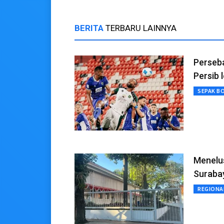
BERITA
TERBARU LAINNYA
Perseba
Persib 
SEPAK B
Menelus
Suraba
REGIONA