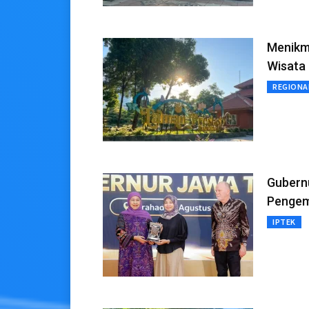
Menikma
Wisata
REGIONA
Gubernu
Pengem
IPTEK