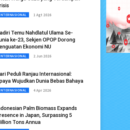
risis
1 Agt 2026
INTERNASIONAL
adiri Temu Nahdlatul Ulama Se-
unia ke-23, Sekjen OPOP Dorong
enguatan Ekonomi NU
2 Jun 2026
INTERNASIONAL
ari Peduli Ranjau Internasional:
paya Wujudkan Dunia Bebas Bahaya
4 Apr 2026
INTERNASIONAL
ndonesian Palm Biomass Expands
resence in Japan, Surpassing 5
illion Tons Annua