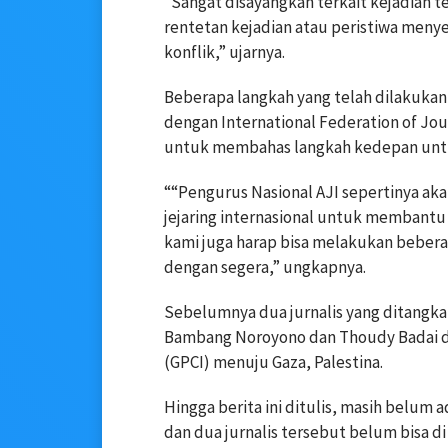
“Sangat disayangkan terkait kejadian t
rentetan kejadian atau peristiwa menye
konflik,” ujarnya.
Beberapa langkah yang telah dilakukan A
dengan International Federation of Jour
untuk membahas langkah kedepan untu
““Pengurus Nasional AJI sepertinya ak
jejaring internasional untuk membant
kami juga harap bisa melakukan bebera
dengan segera,” ungkapnya.
Sebelumnya dua jurnalis yang ditangkap 
Bambang Noroyono dan Thoudy Badai da
(GPCI) menuju Gaza, Palestina.
Hingga berita ini ditulis, masih belum 
dan dua jurnalis tersebut belum bisa 