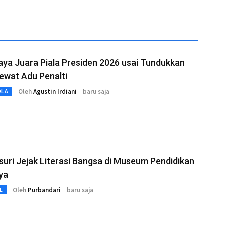
ya Juara Piala Presiden 2026 usai Tundukkan
lewat Adu Penalti
Oleh
Agustin Irdiani
baru saja
OLA
uri Jejak Literasi Bangsa di Museum Pendidikan
ya
Oleh
Purbandari
baru saja
L