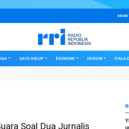
RRINE
AGA
GAYA HIDUP
EKONOMI
HUKUM
PIALA 
B
Y
uara Soal Dua Jurnalis
u