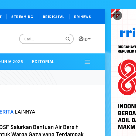
×
T
STREAMING
RRIDIGITAL
RRINEWS
ID
DUNIA 2026
EDITORIAL
ERITA
LAINNYA
DSF Salurkan Bantuan Air Bersih
ntuk Warga Gaza yang Terdampak