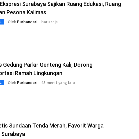
kspresi Surabaya Sajikan Ruang Edukasi, Ruang
dan Pesona Kalimas
Oleh
Purbandari
baru saja
L
as Gedung Parkir Genteng Kali, Dorong
ortasi Ramah Lingkungan
Oleh
Purbandari
45 menit yang lalu
L
etis Sundaan Tenda Merah, Favorit Warga
 Surabaya