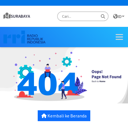
SURABAYA
ID
Kembali ke Beranda