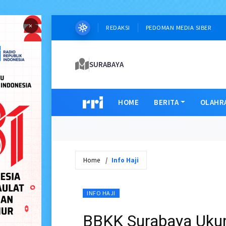
×
REDAKSI
PEDOMAN MEDIA SIBER
SURABAYA
HOME
BERITA
OLAHR
Home
Info Haji
INFO HAJI
BBKK Surabaya Ukur 