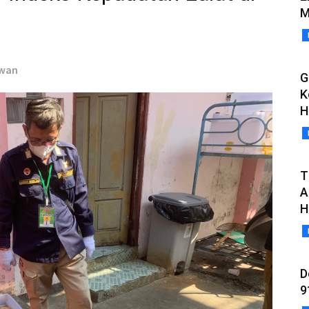
M
awan
G
K
H
T
A
H
D
9