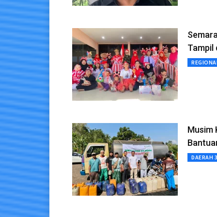
Semarak
Tampil 
REGIONA
Musim 
Bantuan
DAERAH 