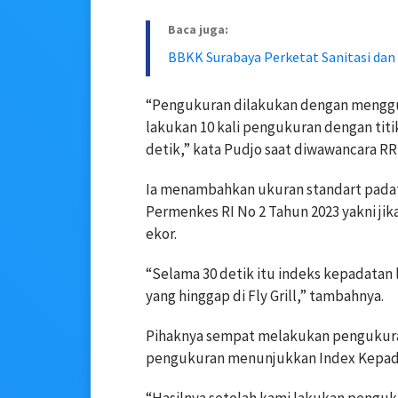
Baca juga:
BBKK Surabaya Perketat Sanitasi dan 
“Pengukuran dilakukan dengan mengguna
lakukan 10 kali pengukuran dengan titi
detik,” kata Pudjo saat diwawancara RRI
Ia menambahkan ukuran standart padat a
Permenkes RI No 2 Tahun 2023 yakni jika 
ekor.
“Selama 30 detik itu indeks kepadatan l
yang hinggap di Fly Grill,” tambahnya.
Pihaknya sempat melakukan pengukuran 
pengukuran menunjukkan Index Kepadat
“Hasilnya setelah kami lakukan penguku