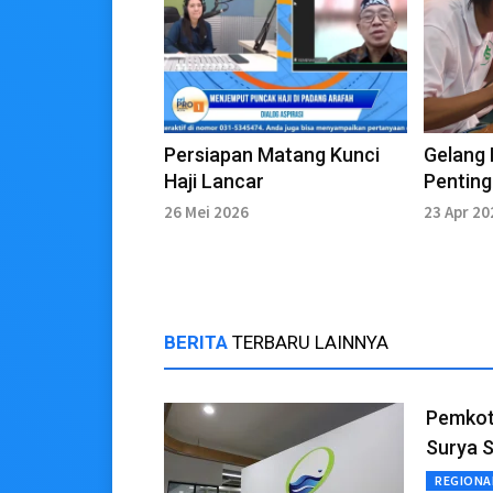
Persiapan Matang Kunci
Gelang 
Haji Lancar
Pentin
Suraba
26 Mei 2026
23 Apr 20
BERITA
TERBARU LAINNYA
Pemkot
Surya 
REGIONA