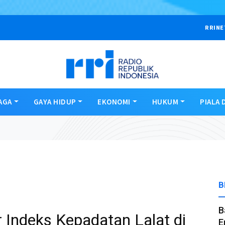
RRINE
AGA
GAYA HIDUP
EKONOMI
HUKUM
PIALA 
B
B
Indeks Kepadatan Lalat di
E