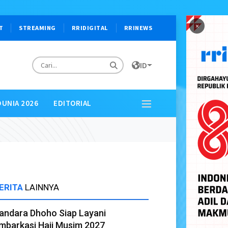
×
T
STREAMING
RRIDIGITAL
RRINEWS
ID
DUNIA 2026
EDITORIAL
ERITA
LAINNYA
andara Dhoho Siap Layani
mbarkasi Haji Musim 2027