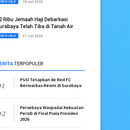
24 Jun 2026
INFO HAJI
2 Ribu Jemaah Haji Debarkasi
urabaya Telah Tiba di Tanah Air
17 Jun 2026
INFO HAJI
ERITA
TERPOPULER
PSSI Tetapkan de Red FC
01
Bermarkas Resmi di Surabaya
Persebaya Waspadai Kekuatan
02
Persib di Final Piala Presiden
2026