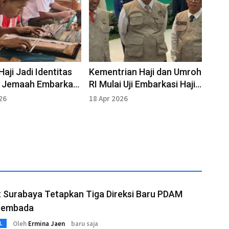
Haji Jadi Identitas
Kementrian Haji dan Umroh
g Jemaah Embarkasi
RI Mulai Uji Embarkasi Haji
ya
tanpa Asrama di
26
18 Apr 2026
Yogyakarta
 Surabaya Tetapkan Tiga Direksi Baru PDAM
Sembada
Oleh
Ermina Jaen
baru saja
L