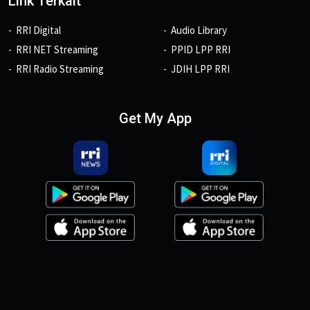
Link Terkait
RRI Digital
Audio Library
RRI NET Streaming
PPID LPP RRI
RRI Radio Streaming
JDIH LPP RRI
Get My App