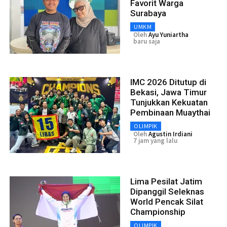
Favorit Warga
Surabaya
UMKM
Oleh
Ayu Yuniartha
baru saja
IMC 2026 Ditutup di
Bekasi, Jawa Timur
Tunjukkan Kekuatan
Pembinaan Muaythai
OLIMPIK
Oleh
Agustin Irdiani
7 jam yang lalu
Lima Pesilat Jatim
Dipanggil Seleknas
World Pencak Silat
Championship
OLIMPIK