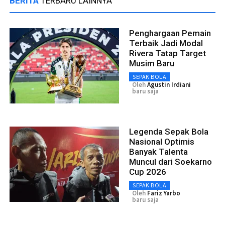
BERITA
TERBARU LAINNYA
Penghargaan Pemain
Terbaik Jadi Modal
Rivera Tatap Target
Musim Baru
SEPAK BOLA
Oleh
Agustin Irdiani
baru saja
Legenda Sepak Bola
Nasional Optimis
Banyak Talenta
Muncul dari Soekarno
Cup 2026
SEPAK BOLA
Oleh
Fariz Yarbo
baru saja