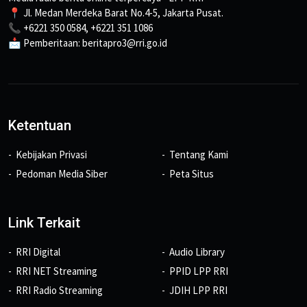
📍 Jl. Medan Merdeka Barat No.4-5, Jakarta Pusat.
📞 +6221 350 0584, +6221 351 1086
📩 Pemberitaan: beritapro3@rri.go.id
Ketentuan
Kebijakan Privasi
Tentang Kami
Pedoman Media Siber
Peta Situs
Link Terkait
RRI Digital
Audio Library
RRI NET Streaming
PPID LPP RRI
RRI Radio Streaming
JDIH LPP RRI