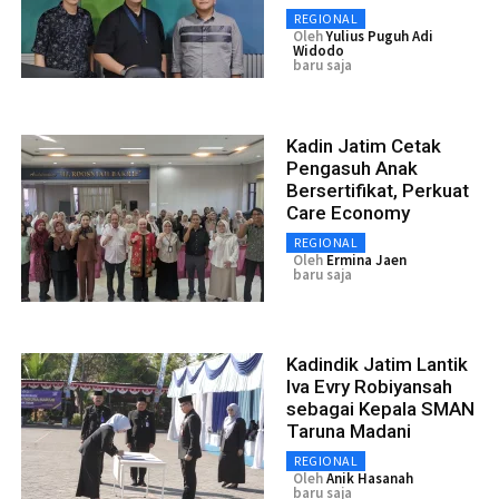
REGIONAL
Oleh
Yulius Puguh Adi
Widodo
baru saja
Kadin Jatim Cetak
Pengasuh Anak
Bersertifikat, Perkuat
Care Economy
REGIONAL
Oleh
Ermina Jaen
baru saja
Kadindik Jatim Lantik
Iva Evry Robiyansah
sebagai Kepala SMAN
Taruna Madani
REGIONAL
Oleh
Anik Hasanah
baru saja