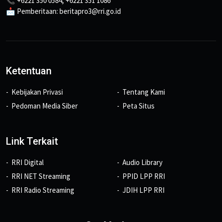
📞 +6221 350 0584, +6221 351 1086
📩 Pemberitaan: beritapro3@rri.go.id
Ketentuan
Kebijakan Privasi
Tentang Kami
Pedoman Media Siber
Peta Situs
Link Terkait
RRI Digital
Audio Library
RRI NET Streaming
PPID LPP RRI
RRI Radio Streaming
JDIH LPP RRI