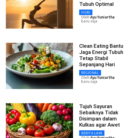
Tubuh Optimal
HOBI
Oleh
Ayu Yuniartha
baru saja
Clean Eating Bantu
Jaga Energi Tubuh
Tetap Stabil
Sepanjang Hari
REGIONAL
Oleh
Ayu Yuniartha
baru saja
Tujuh Sayuran
Sebaiknya Tidak
Disimpan dalam
Kulkas agar Awet
BERITA LAIN
Oleh
Ayu Yuniartha