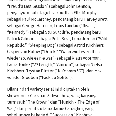
“Freud’s Last Session”) sebagai John Lennon,
penyanyi/penulis lagu Liverpudlian Ellis Murphy
sebagai Paul McCartney, pendatang baru Harvey Brett
sebagai George Harrison, Louis Landau (“Rivals,”
“Kennedy”) sebagai Stu Sutcliffe, pendatang baru
Patrick Gilmore sebagai Pete Best, Luna Jordan (“Wild
Republic,” “Sleeping Dog”) sebagai Astrid Kirchherr,
Casper von Bülow (“Druck,” “Wann wird es endlich
wieder so, wie es nie war”) sebagai Klaus Voorman,
Laura Tonke (“22 Length,” “Amrum”) sebagai Nielsa
Kirchherr, Trystan Pütter (“Ku’damm 56”), dan Max
von der Groeben (“Fack Ju Göhte”).
Dilansir dari Variety serial ini diciptakan oleh
showrunner Christian Schwochow, yang karyanya
termasuk “The Crown” dan “Munich – The Edge of
War,” dan penulis utama Jamie Carragher, yang
sebelumnya bekerja di “Succession.” Kisahnya