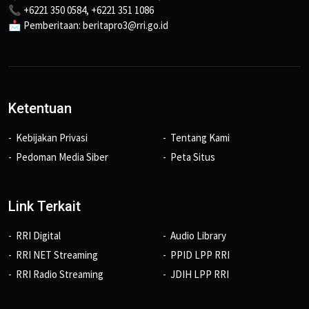
📞 +6221 350 0584, +6221 351 1086
📩 Pemberitaan: beritapro3@rri.go.id
Ketentuan
Kebijakan Privasi
Tentang Kami
Pedoman Media Siber
Peta Situs
Link Terkait
RRI Digital
Audio Library
RRI NET Streaming
PPID LPP RRI
RRI Radio Streaming
JDIH LPP RRI