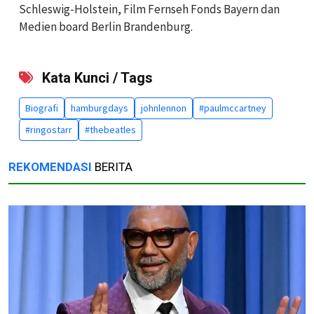
Schleswig-Holstein, Film Fernseh Fonds Bayern dan
Medien board Berlin Brandenburg.
Kata Kunci / Tags
Biografi
hamburgdays
johnlennon
#paulmccartney
#ringostarr
#thebeatles
REKOMENDASI
BERITA