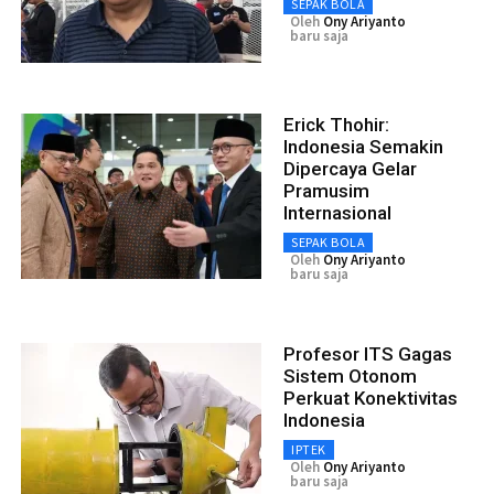
SEPAK BOLA
Oleh
Ony Ariyanto
baru saja
Erick Thohir:
Indonesia Semakin
Dipercaya Gelar
Pramusim
Internasional
SEPAK BOLA
Oleh
Ony Ariyanto
baru saja
Profesor ITS Gagas
Sistem Otonom
Perkuat Konektivitas
Indonesia
IPTEK
Oleh
Ony Ariyanto
baru saja