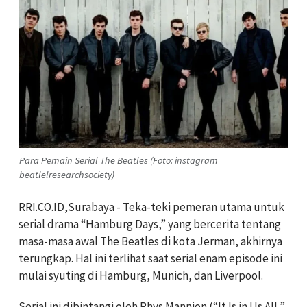
Para Pemain Serial The Beatles (Foto: instagram
beatlelresearchsociety)
RRI.CO.ID,Surabaya - Teka-teki pemeran utama untuk
serial drama “Hamburg Days,” yang bercerita tentang
masa-masa awal The Beatles di kota Jerman, akhirnya
terungkap. Hal ini terlihat saat serial enam episode ini
mulai syuting di Hamburg, Munich, dan Liverpool.
Serial ini dibintangi oleh Rhys Mannion (“It Is in Us All,”