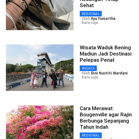
Sehat
REGIONAL
Oleh
Ayu Yuniartha
baru saja
Wisata Waduk Bening
Madiun Jadi Destinasi
Pelepas Penat
WISATA
Oleh
Dini Nastiti Wardani
baru saja
Cara Merawat
Bougenville agar Rajin
Berbunga Sepanjang
Tahun Indah
REGIONAL