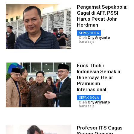
Pengamat Sepakbola:
Gagal di AFF, PSSI
Harus Pecat John
Herdman
SEPAK BOLA
Oleh
Ony Ariyanto
baru saja
Erick Thohir:
Indonesia Semakin
Dipercaya Gelar
Pramusim
Internasional
SEPAK BOLA
Oleh
Ony Ariyanto
baru saja
Profesor ITS Gagas
Sistem Otonom