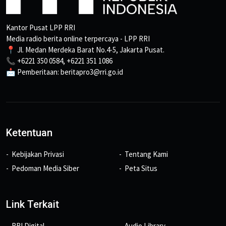
Kantor Pusat LPP RRI
Media radio berita online terpercaya - LPP RRI
📍 Jl. Medan Merdeka Barat No.4-5, Jakarta Pusat.
📞 +6221 350 0584, +6221 351 1086
📩 Pemberitaan: beritapro3@rri.go.id
Ketentuan
Kebijakan Privasi
Tentang Kami
Pedoman Media Siber
Peta Situs
Link Terkait
RRI Digital
Audio Library