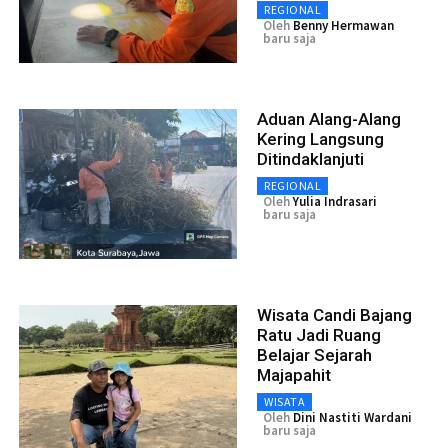
REGIONAL
Oleh
Benny Hermawan
baru saja
Aduan Alang-Alang
Kering Langsung
Ditindaklanjuti
REGIONAL
Oleh
Yulia Indrasari
baru saja
Wisata Candi Bajang
Ratu Jadi Ruang
Belajar Sejarah
Majapahit
WISATA
Oleh
Dini Nastiti Wardani
baru saja