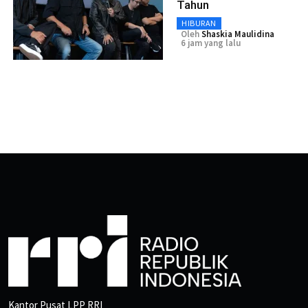
Tahun
HIBURAN
Oleh
Shaskia Maulidina
6 jam yang lalu
Kantor Pusat LPP RRI