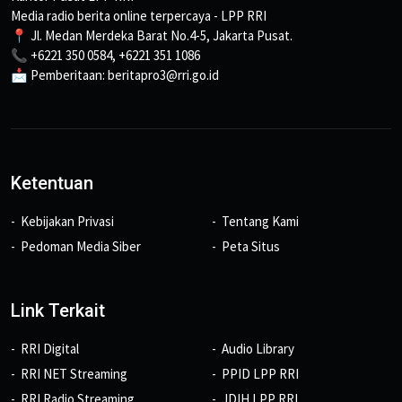
Media radio berita online terpercaya - LPP RRI
📍 Jl. Medan Merdeka Barat No.4-5, Jakarta Pusat.
📞 +6221 350 0584, +6221 351 1086
📩 Pemberitaan: beritapro3@rri.go.id
Ketentuan
Kebijakan Privasi
Tentang Kami
Pedoman Media Siber
Peta Situs
Link Terkait
RRI Digital
Audio Library
RRI NET Streaming
PPID LPP RRI
RRI Radio Streaming
JDIH LPP RRI