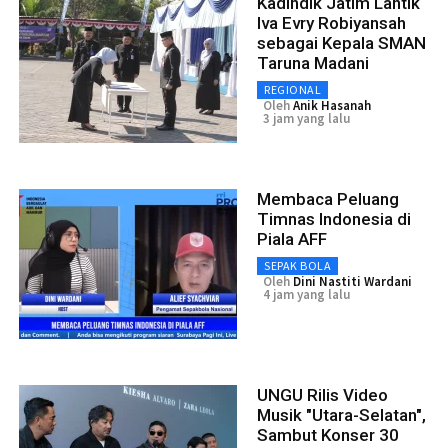
Kadindik Jatim Lantik
Iva Evry Robiyansah
sebagai Kepala SMAN
Taruna Madani
REGIONAL
Oleh
Anik Hasanah
3 jam yang lalu
Membaca Peluang
Timnas Indonesia di
Piala AFF
SEPAK BOLA
Oleh
Dini Nastiti Wardani
4 jam yang lalu
UNGU Rilis Video
Musik "Utara-Selatan",
Sambut Konser 30