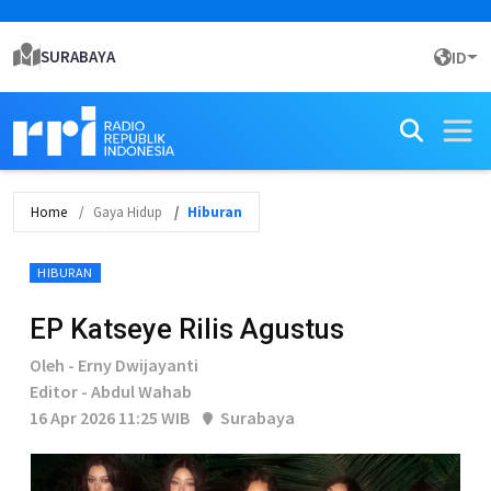
SURABAYA
ID
Home
Gaya Hidup
Hiburan
HIBURAN
EP Katseye Rilis Agustus
Oleh - Erny Dwijayanti
Editor - Abdul Wahab
16 Apr 2026 11:25 WIB
Surabaya