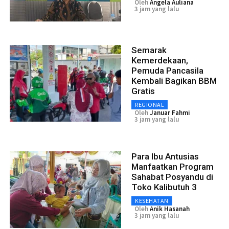
Oleh
Angela Auliana
3 jam yang lalu
Semarak
Kemerdekaan,
Pemuda Pancasila
Kembali Bagikan BBM
Gratis
REGIONAL
Oleh
Januar Fahmi
3 jam yang lalu
Para Ibu Antusias
Manfaatkan Program
Sahabat Posyandu di
Toko Kalibutuh 3
KESEHATAN
Oleh
Anik Hasanah
3 jam yang lalu