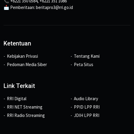
📞 +6221 350 0584, +6221 351 1086
📩 Pemberitaan: beritapro3@rri.go.id
Ketentuan
Kebijakan Privasi
Tentang Kami
Pedoman Media Siber
Peta Situs
Link Terkait
RRI Digital
Audio Library
RRI NET Streaming
PPID LPP RRI
RRI Radio Streaming
JDIH LPP RRI