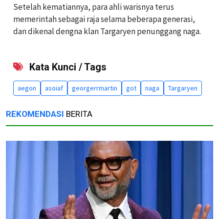
Setelah kematiannya, para ahli warisnya terus
memerintah sebagai raja selama beberapa generasi,
dan dikenal dengna klan Targaryen penunggang naga.
Kata Kunci / Tags
aegon
asoiaf
georgerrmartin
got
naga
Targaryen
REKOMENDASI
BERITA