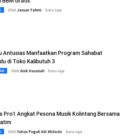
n BBM Gratis
Oleh
Januar Fahmi
baru saja
L
bu Antusias Manfaatkan Program Sahabat
u di Toko Kalibutuh 3
Oleh
Anik Hasanah
baru saja
AN
s Pro1 Angkat Pesona Musik Kolintang Bersama
Jatim
Oleh
Yulius Puguh Adi Widodo
baru saja
L