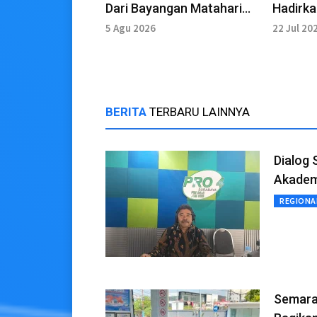
Dari Bayangan Matahari
Hadirk
hingga Jam Atom Modern
Fotogra
5 Agu 2026
22 Jul 20
Suraba
BERITA
TERBARU LAINNYA
Dialog 
Akadem
REGIONA
Semara