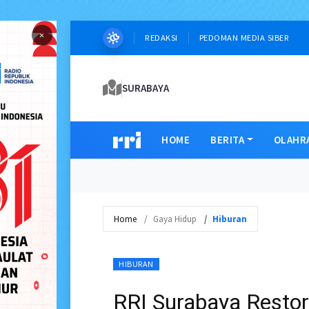
×
REDAKSI
PEDOMAN MEDIA SIBER
SURABAYA
HOME
BERITA
OLAHR
Home
Gaya Hidup
Hiburan
HIBURAN
RRI Surabaya Restor