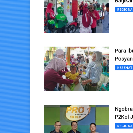
Bagika
REGIONA
Para I
Posyand
KESEHAT
Ngobra
P2Kol 
REGIONA