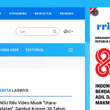
×
T
STREAMING
RRIDIGITAL
RRINEWS
ID
DUNIA 2026
EDITORIAL
ERITA
LAINNYA
NGU Rilis Video Musik "Utara-
elatan", Sambut Konser 30 Tahun