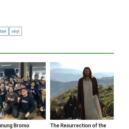
itam
vinyl
unung Bromo
The Resurrection of the