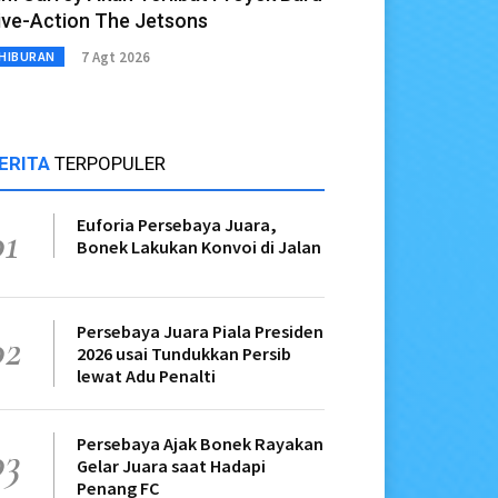
ive-Action The Jetsons
7 Agt 2026
HIBURAN
ERITA
TERPOPULER
Euforia Persebaya Juara,
01
Bonek Lakukan Konvoi di Jalan
Persebaya Juara Piala Presiden
02
2026 usai Tundukkan Persib
lewat Adu Penalti
Persebaya Ajak Bonek Rayakan
03
Gelar Juara saat Hadapi
Penang FC