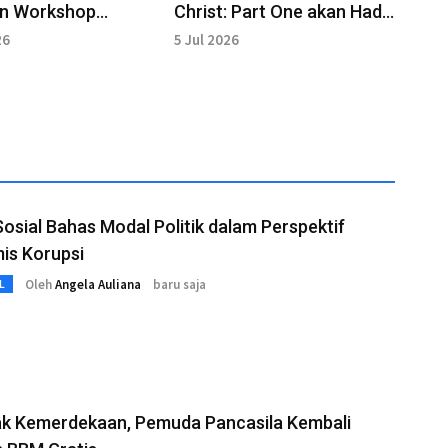
an Workshop
Christ: Part One akan Hadir
fi Panggung di
di Bioskop di 2027
26
5 Jul 2026
ya
Sosial Bahas Modal Politik dalam Perspektif
is Korupsi
Oleh
Angela Auliana
baru saja
L
k Kemerdekaan, Pemuda Pancasila Kembali