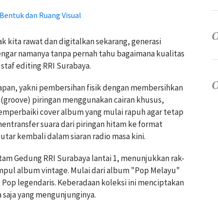
 Bentuk dan Ruang Visual
ak kita rawat dan digitalkan sekarang, generasi
gar namanya tanpa pernah tahu bagaimana kualitas
 staf editing RRI Surabaya.
hapan, yakni pembersihan fisik dengan membersihkan
(groove) piringan menggunakan cairan khusus,
perbaiki cover album yang mulai rapuh agar tetap
 mentransfer suara dari piringan hitam ke format
putar kembali dalam siaran radio masa kini.
Hitam Gedung RRI Surabaya lantai 1, menunjukkan rak-
mpul album vintage. Mulai dari album "Pop Melayu"
u Pop legendaris. Keberadaan koleksi ini menciptakan
pa saja yang mengunjunginya.