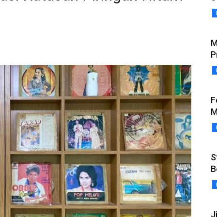
M
P
F
M
S
B
J