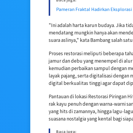
Baca juga:
Pameran Fraktal Hadirkan Eksplorasi
"Ini adalah harta karun budaya. Jika tid
mendatang mungkin hanya akan menden
suara aslinya," kata Bambang salah satu
Proses restorasi meliputi beberapa ta
jamur dan debu yang menempel di alur 
kemudian perbaikan sampul dengan mem
layak pajang, serta digitalisasi dengan
digital berkualitas tinggi agar dapat di
Pantauan di lokasi Restorasi Piringan 
rak kayu penuh dengan warna-warni sa
yang hits di zamannya, hingga lagu-lag
suasana nostalgia yang kental bagi sia
Baca juga: