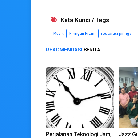
Kata Kunci / Tags
Musik
Piringan Hitam
restorasi piringan h
REKOMENDASI
BERITA
Perjalanan Teknologi Jam,
Jazz G