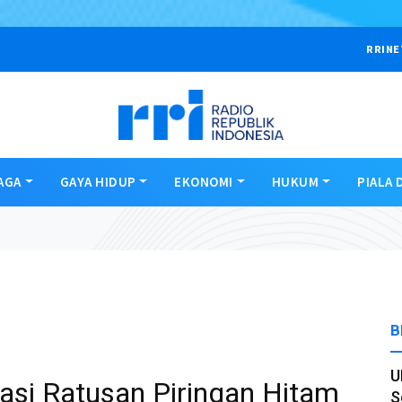
RRINE
AGA
GAYA HIDUP
EKONOMI
HUKUM
PIALA 
B
U
asi Ratusan Piringan Hitam
S