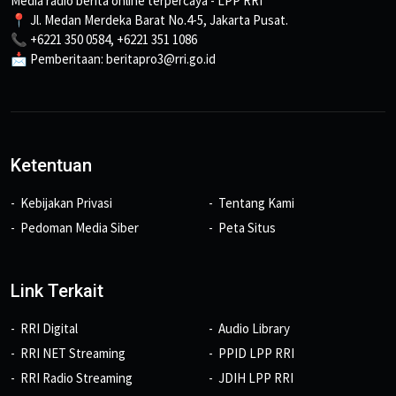
Media radio berita online terpercaya - LPP RRI
📍 Jl. Medan Merdeka Barat No.4-5, Jakarta Pusat.
📞 +6221 350 0584, +6221 351 1086
📩 Pemberitaan: beritapro3@rri.go.id
Ketentuan
Kebijakan Privasi
Tentang Kami
Pedoman Media Siber
Peta Situs
Link Terkait
RRI Digital
Audio Library
RRI NET Streaming
PPID LPP RRI
RRI Radio Streaming
JDIH LPP RRI