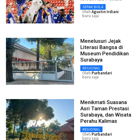
SEPAK BOLA
Oleh
Agustin Irdiani
baru saja
Menelusuri Jejak
Literasi Bangsa di
Museum Pendidikan
Surabaya
REGIONAL
Oleh
Purbandari
baru saja
Menikmati Suasana
Asri Taman Prestasi
Surabaya, dan Wisata
Perahu Kalimas
REGIONAL
Oleh
Purbandari
baru saja