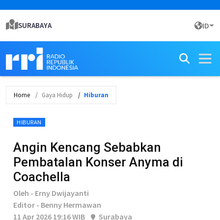
SURABAYA
ID
Home
Gaya Hidup
Hiburan
HIBURAN
Angin Kencang Sebabkan
Pembatalan Konser Anyma di
Coachella
Oleh - Erny Dwijayanti
Editor - Benny Hermawan
11 Apr 2026 19:16 WIB
Surabaya