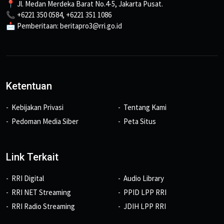
📍 Jl. Medan Merdeka Barat No.4-5, Jakarta Pusat.
📞 +6221 350 0584, +6221 351 1086
📩 Pemberitaan: beritapro3@rri.go.id
Ketentuan
Kebijakan Privasi
Tentang Kami
Pedoman Media Siber
Peta Situs
Link Terkait
RRI Digital
Audio Library
RRI NET Streaming
PPID LPP RRI
RRI Radio Streaming
JDIH LPP RRI