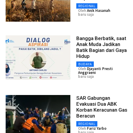
REGIONAL
Oleh
Anik Hasanah
baru saja
Bangga Berbatik, saat
Anak Muda Jadikan
Batik Bagian dari Gaya
Hidup
BUDAYA
Oleh
Djayanti Presti
Anggraeni
baru saja
SAR Gabungan
Evakuasi Dua ABK
Korban Keracunan Gas
Beracun
REGIONAL
Oleh
Fariz Yarbo
baru saja