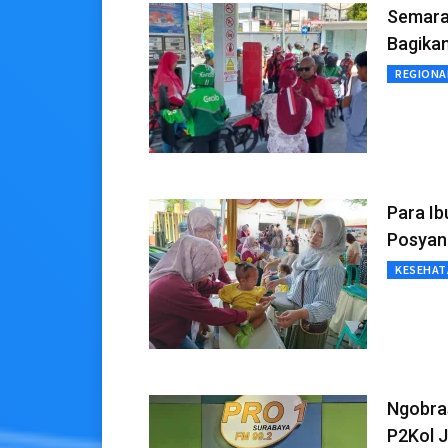
Semara
Bagika
REGIONA
Para I
Posyand
KESEHAT
Ngobra
P2Kol 