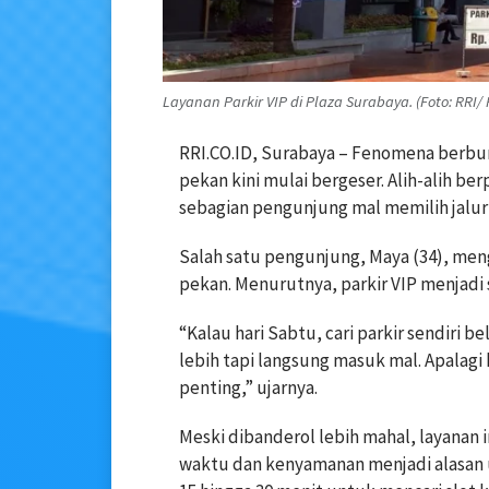
Layanan Parkir VIP di Plaza Surabaya. (Foto: RRI/
RRI.CO.ID, Surabaya – Fenomena berburu
pekan kini mulai bergeser. Alih-alih ber
sebagian pengunjung mal memilih jalur 
Salah satu pengunjung, Maya (34), meng
pekan. Menurutnya, parkir VIP menjadi 
“Kalau hari Sabtu, cari parkir sendiri 
lebih tapi langsung masuk mal. Apalagi
penting,” ujarnya.
Meski dibanderol lebih mahal, layanan in
waktu dan kenyamanan menjadi alasan