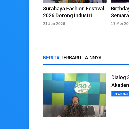
Surabaya Fashion Festival
Birthda
2026 Dorong Industri
Semara
Kreatif dan Produk Lokal
Vaganz
21 Jun 2026
17 Mei 2
BERITA
TERBARU LAINNYA
Dialog 
Akadem
REGIONA