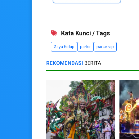
Kata Kunci / Tags
Gaya Hidup
parkir
parkir vip
REKOMENDASI
BERITA