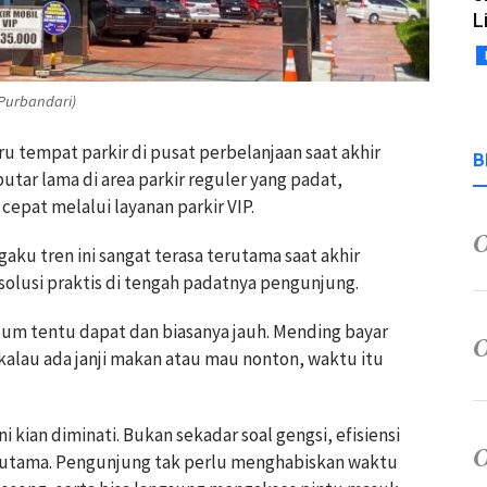
L
 Purbandari)
 tempat parkir di pusat perbelanjaan saat akhir
B
putar lama di area parkir reguler yang padat,
cepat melalui layanan parkir VIP.
aku tren ini sangat terasa terutama saat akhir
solusi praktis di tengah padatnya pengunjung.
belum tentu dapat dan biasanya jauh. Mending bayar
 kalau ada janji makan atau mau nonton, waktu itu
i kian diminati. Bukan sekadar soal gengsi, efisiensi
 utama. Pengunjung tak perlu menghabiskan waktu