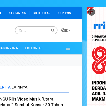
×
T
STREAMING
RRIDIGITAL
RRINEWS
ID
DUNIA 2026
EDITORIAL
ERITA
LAINNYA
NGU Rilis Video Musik "Utara-
elatan", Sambut Konser 30 Tahun