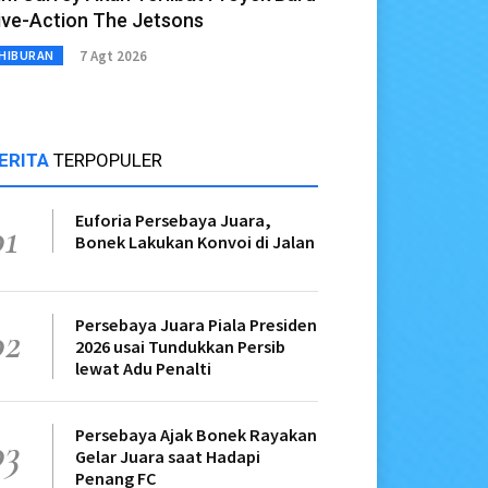
ive-Action The Jetsons
7 Agt 2026
HIBURAN
ERITA
TERPOPULER
Euforia Persebaya Juara,
01
Bonek Lakukan Konvoi di Jalan
Persebaya Juara Piala Presiden
02
2026 usai Tundukkan Persib
lewat Adu Penalti
Persebaya Ajak Bonek Rayakan
03
Gelar Juara saat Hadapi
Penang FC