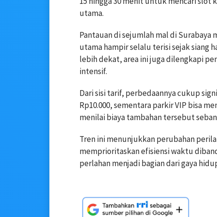
15 hingga 30 menit untuk mencari slot
utama.
Pantauan di sejumlah mal di Surabaya m
utama hampir selalu terisi sejak siang h
lebih dekat, area ini juga dilengkapi
intensif.
Dari sisi tarif, perbedaannya cukup sign
Rp10.000, sementara parkir VIP bisa m
menilai biaya tambahan tersebut seba
Tren ini menunjukkan perubahan peril
memprioritaskan efisiensi waktu diban
perlahan menjadi bagian dari gaya hidup