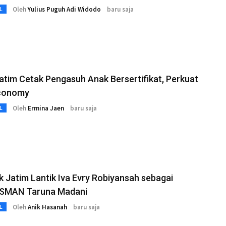
Oleh
Yulius Puguh Adi Widodo
baru saja
L
atim Cetak Pengasuh Anak Bersertifikat, Perkuat
conomy
Oleh
Ermina Jaen
baru saja
L
k Jatim Lantik Iva Evry Robiyansah sebagai
 SMAN Taruna Madani
Oleh
Anik Hasanah
baru saja
L