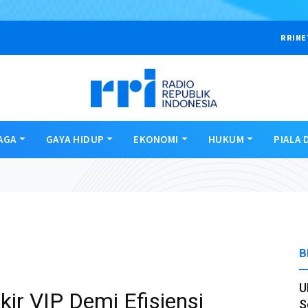
RRINE
AGA
GAYA HIDUP
EKONOMI
HUKUM
PIALA 
B
U
kir VIP Demi Efisiensi
S