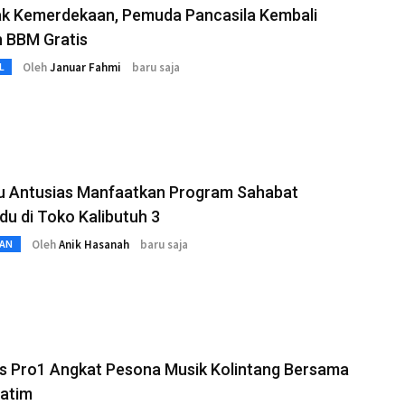
k Kemerdekaan, Pemuda Pancasila Kembali
n BBM Gratis
Oleh
Januar Fahmi
baru saja
L
bu Antusias Manfaatkan Program Sahabat
u di Toko Kalibutuh 3
Oleh
Anik Hasanah
baru saja
AN
s Pro1 Angkat Pesona Musik Kolintang Bersama
Jatim