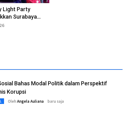
y Light Party
kkan Surabaya
a 2026
026
Sosial Bahas Modal Politik dalam Perspektif
is Korupsi
Oleh
Angela Auliana
baru saja
L