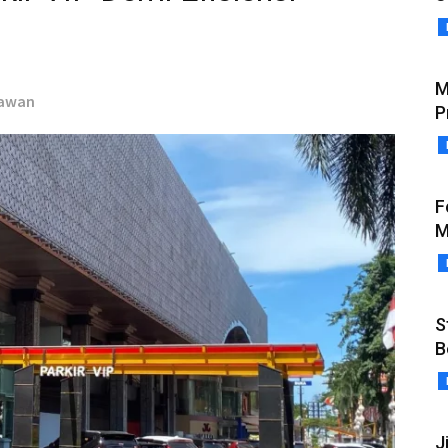
M
mawan
P
F
M
S
B
J