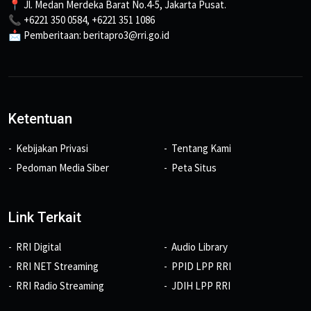
📍 Jl. Medan Merdeka Barat No.4-5, Jakarta Pusat.
📞 +6221 350 0584, +6221 351 1086
📩 Pemberitaan: beritapro3@rri.go.id
Ketentuan
Kebijakan Privasi
Tentang Kami
Pedoman Media Siber
Peta Situs
Link Terkait
RRI Digital
Audio Library
RRI NET Streaming
PPID LPP RRI
RRI Radio Streaming
JDIH LPP RRI