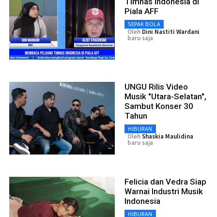
Timnas Indonesia di
Piala AFF
SEPAK BOLA
Oleh
Dini Nastiti Wardani
baru saja
UNGU Rilis Video
Musik "Utara-Selatan",
Sambut Konser 30
Tahun
HIBURAN
Oleh
Shaskia Maulidina
baru saja
Felicia dan Vedra Siap
Warnai Industri Musik
Indonesia
HIBURAN