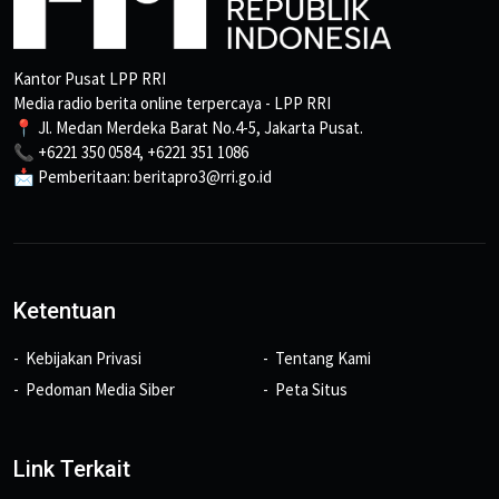
Kantor Pusat LPP RRI
Media radio berita online terpercaya - LPP RRI
📍 Jl. Medan Merdeka Barat No.4-5, Jakarta Pusat.
📞 +6221 350 0584, +6221 351 1086
📩 Pemberitaan: beritapro3@rri.go.id
Ketentuan
Kebijakan Privasi
Tentang Kami
Pedoman Media Siber
Peta Situs
Link Terkait