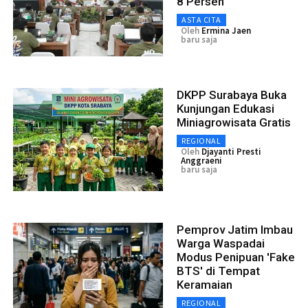
8 Persen
ASTA CITA
Oleh
Ermina Jaen
baru saja
DKPP Surabaya Buka
Kunjungan Edukasi
Miniagrowisata Gratis
REGIONAL
Oleh
Djayanti Presti
Anggraeni
baru saja
Pemprov Jatim Imbau
Warga Waspadai
Modus Penipuan 'Fake
BTS' di Tempat
Keramaian
REGIONAL