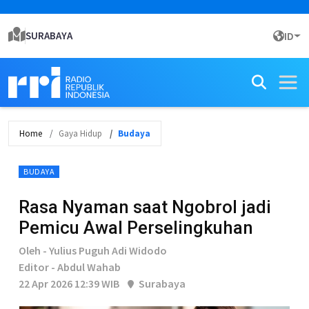
SURABAYA
ID
Home
Gaya Hidup
Budaya
BUDAYA
Rasa Nyaman saat Ngobrol jadi
Pemicu Awal Perselingkuhan
Oleh - Yulius Puguh Adi Widodo
Editor - Abdul Wahab
22 Apr 2026 12:39 WIB
Surabaya