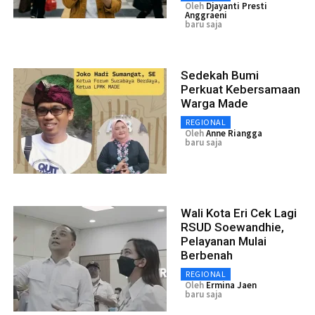
Oleh
Djayanti Presti
Anggraeni
baru saja
Sedekah Bumi
Perkuat Kebersamaan
Warga Made
REGIONAL
Oleh
Anne Riangga
baru saja
Wali Kota Eri Cek Lagi
RSUD Soewandhie,
Pelayanan Mulai
Berbenah
REGIONAL
Oleh
Ermina Jaen
baru saja