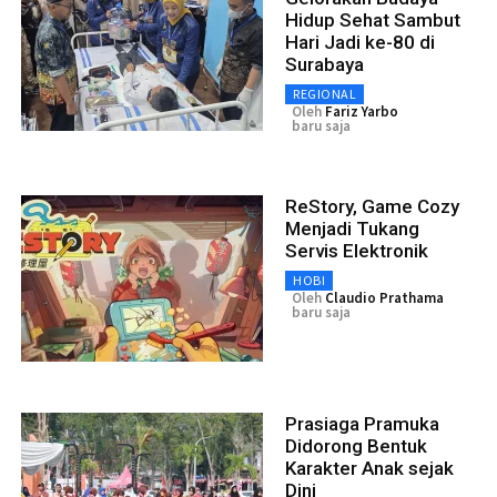
Hidup Sehat Sambut
Hari Jadi ke-80 di
Surabaya
REGIONAL
Oleh
Fariz Yarbo
baru saja
ReStory, Game Cozy
Menjadi Tukang
Servis Elektronik
HOBI
Oleh
Claudio Prathama
baru saja
Prasiaga Pramuka
Didorong Bentuk
Karakter Anak sejak
Dini