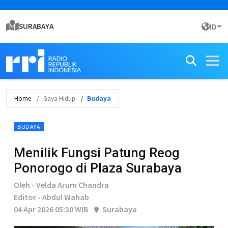
SURABAYA
ID
Home
Gaya Hidup
Budaya
BUDAYA
Menilik Fungsi Patung Reog
Ponorogo di Plaza Surabaya
Oleh - Velda Arum Chandra
Editor - Abdul Wahab
04 Apr 2026 05:30 WIB
Surabaya