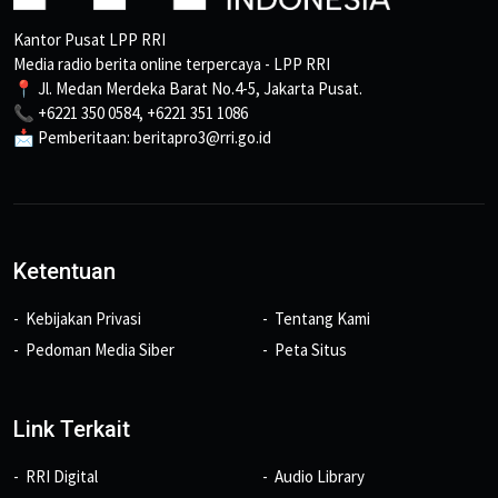
Kantor Pusat LPP RRI
Media radio berita online terpercaya - LPP RRI
📍 Jl. Medan Merdeka Barat No.4-5, Jakarta Pusat.
📞 +6221 350 0584, +6221 351 1086
📩 Pemberitaan: beritapro3@rri.go.id
Ketentuan
Kebijakan Privasi
Tentang Kami
Pedoman Media Siber
Peta Situs
Link Terkait
RRI Digital
Audio Library