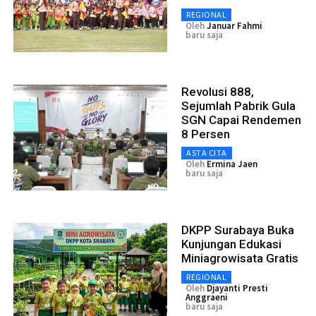
REGIONAL
Oleh
Januar Fahmi
baru saja
Revolusi 888,
Sejumlah Pabrik Gula
SGN Capai Rendemen
8 Persen
ASTA CITA
Oleh
Ermina Jaen
baru saja
DKPP Surabaya Buka
Kunjungan Edukasi
Miniagrowisata Gratis
REGIONAL
Oleh
Djayanti Presti
Anggraeni
baru saja