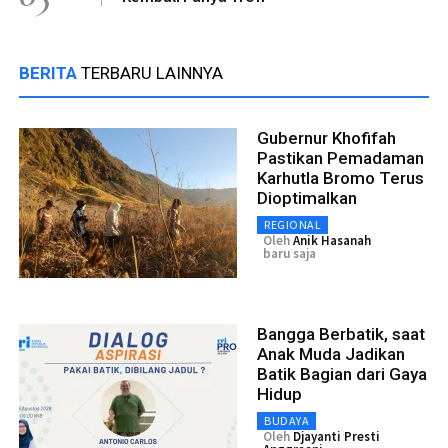
BERITA
TERBARU LAINNYA
Gubernur Khofifah
Pastikan Pemadaman
Karhutla Bromo Terus
Dioptimalkan
REGIONAL
Oleh
Anik Hasanah
baru saja
Bangga Berbatik, saat
Anak Muda Jadikan
Batik Bagian dari Gaya
Hidup
BUDAYA
Oleh
Djayanti Presti