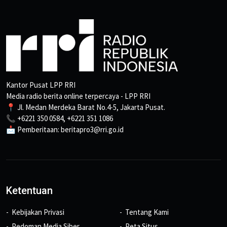
Kantor Pusat LPP RRI
Media radio berita online terpercaya - LPP RRI
📍 Jl. Medan Merdeka Barat No.4-5, Jakarta Pusat.
📞 +6221 350 0584, +6221 351 1086
📩 Pemberitaan: beritapro3@rri.go.id
Ketentuan
Kebijakan Privasi
Tentang Kami
Pedoman Media Siber
Peta Situs