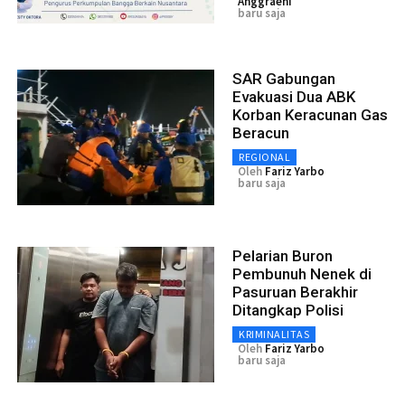
Anggraeni
baru saja
SAR Gabungan
Evakuasi Dua ABK
Korban Keracunan Gas
Beracun
REGIONAL
Oleh
Fariz Yarbo
baru saja
Pelarian Buron
Pembunuh Nenek di
Pasuruan Berakhir
Ditangkap Polisi
KRIMINALITAS
Oleh
Fariz Yarbo
baru saja