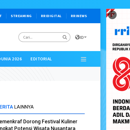
×
T
STREAMING
RRIDIGITAL
RRINEWS
ID
DUNIA 2026
EDITORIAL
ERITA
LAINNYA
emenkraf Dorong Festival Kuliner
ngkat Potensi Wisata Nusantara