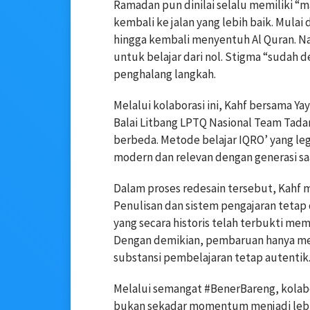
Ramadan pun dinilai selalu memiliki “
kembali ke jalan yang lebih baik. Mula
hingga kembali menyentuh Al Quran. N
untuk belajar dari nol. Stigma “sudah d
penghalang langkah.
Melalui kolaborasi ini, Kahf bersama Y
Balai Litbang LPTQ Nasional Team Tad
berbeda. Metode belajar IQRO’ yang le
modern dan relevan dengan generasi saa
Dalam proses redesain tersebut, Kahf 
Penulisan dan sistem pengajaran tetap
yang secara historis telah terbukti 
Dengan demikian, pembaruan hanya men
substansi pembelajaran tetap autentik
Melalui semangat #BenerBareng, kolab
bukan sekadar momentum menjadi lebih 