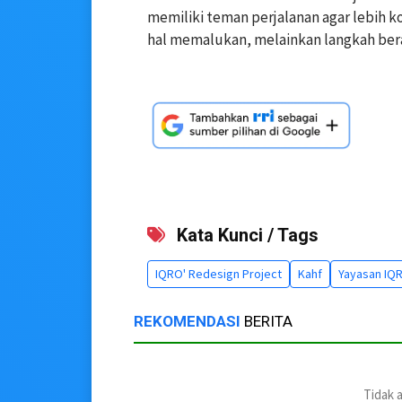
memiliki teman perjalanan agar lebih k
hal memalukan, melainkan langkah bera
Kata Kunci / Tags
IQRO' Redesign Project
Kahf
Yayasan IQR
REKOMENDASI
BERITA
Tidak 