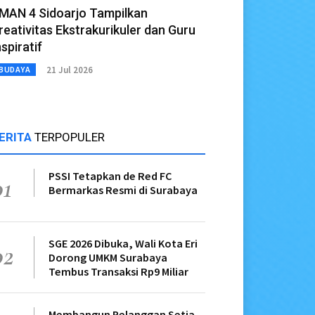
MAN 4 Sidoarjo Tampilkan
reativitas Ekstrakurikuler dan Guru
nspiratif
21 Jul 2026
BUDAYA
ERITA
TERPOPULER
PSSI Tetapkan de Red FC
01
Bermarkas Resmi di Surabaya
SGE 2026 Dibuka, Wali Kota Eri
02
Dorong UMKM Surabaya
Tembus Transaksi Rp9 Miliar
Membangun Pelanggan Setia