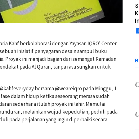
S
K
I
ria Kahf berkolaborasi dengan Yayasan IQRO' Center
sebuah inisiatif penyegaran desain sampul buku
ia. Proyek ini menjadi bagian dari semangat Ramadan
B
ndekat pada Al Quran, tanpa rasa sungkan untuk
 @kahfeveryday bersama @weareiqro pada Minggu, 1
 fase dalam hidup ketika seseorang merasa sudah
daran sederhana itulah proyek ini lahir. Memulai
munduran, melainkan wujud kepedulian, peduli pada
duli pada perjalanan yang ingin diperbaiki secara