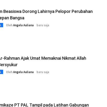
m Beasiswa Dorong Lahirnya Pelopor Perubahan
epan Bangsa
Oleh
Angela Auliana
baru saja
L
 Ar-Rahman Ajak Umat Memaknai Nikmat Allah
Bersyukur
Oleh
Angela Auliana
baru saja
L
mikaze PT PAL Tampil pada Latihan Gabungan