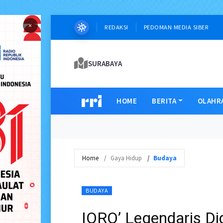
×
REDAKSI
PEDOMAN MEDIA SIBER
SURABAYA
HOME
BERITA
OLAHR
Home
Gaya Hidup
Budaya
BUDAYA
IQRO’ Legendaris Di