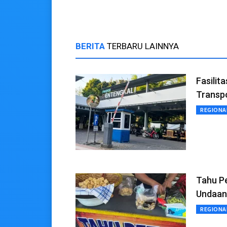
BERITA
TERBARU LAINNYA
Fasilit
Transp
REGIONA
Tahu P
Undaan
REGIONA