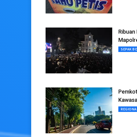
Ribuan 
Mapolr
SEPAK B
Pemkot
Kawasa
REGIONA