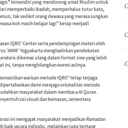
magis” tersendiri yang mendorong umat Muslim untuk
i dari memperbaiki ibadah, memperhalus tutur kata,
amun, tak sedikit orang dewasa yang merasa sungkan
ewasa kok masih belajar lagi” kerap menjadi
ayasan IQRO’ Center serta pendampingan materi oleh
arus 'AMM' Yogyakarta menghadirkan pendekatan
gendaris dikemas ulang dalam format zine yang lebih
t ini, tanpa menghilangkan esensi aslinya.
memastikan warisan metode IQRO’ tetap terjaga.
 dipertahankan demi menjaga orisinalitas metode
memudahkan masyarakat dalam membaca Al Quran.
yentuh sisi visual dan kemasan, sementara
.
orasi ini mengajak masyarakat menjadikan Ramadan
baik secara individu, melainkan juga tentang