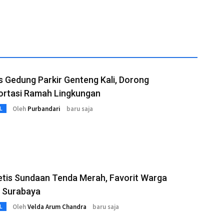
as Gedung Parkir Genteng Kali, Dorong
ortasi Ramah Lingkungan
Oleh
Purbandari
baru saja
L
etis Sundaan Tenda Merah, Favorit Warga
 Surabaya
Oleh
Velda Arum Chandra
baru saja
L