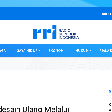
RRINE
AGA
GAYA HIDUP
EKONOMI
HUKUM
PIALA 
B
K
desain Ulang Melalui
A