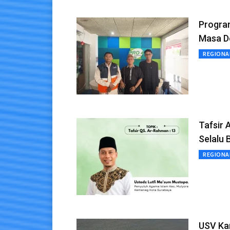
Progra
Masa D
REGIONA
Tafsir
Selalu 
REGIONA
USV Ka