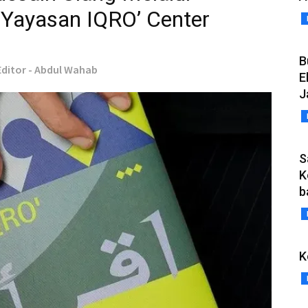
 Yayasan IQRO’ Center
B
Editor - Abdul Wahab
E
J
S
K
b
K