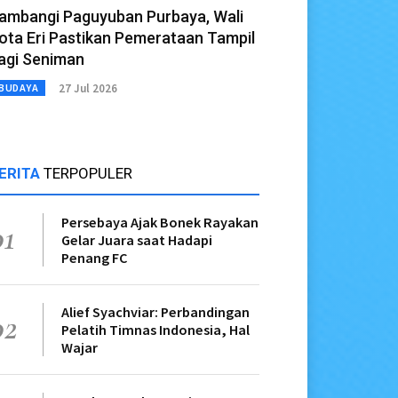
ambangi Paguyuban Purbaya, Wali
ota Eri Pastikan Pemerataan Tampil
agi Seniman
27 Jul 2026
BUDAYA
ERITA
TERPOPULER
Persebaya Ajak Bonek Rayakan
01
Gelar Juara saat Hadapi
Penang FC
Alief Syachviar: Perbandingan
02
Pelatih Timnas Indonesia, Hal
Wajar