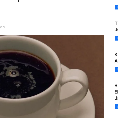
T
aen
J
K
A
B
E
J