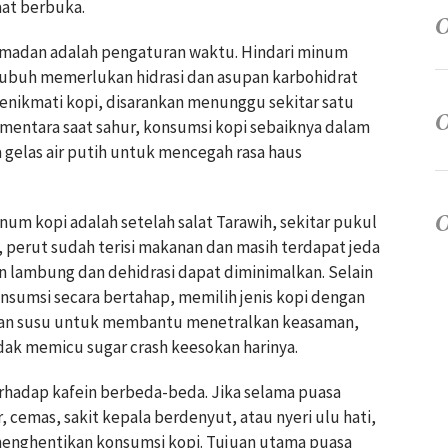
aat berbuka.
amadan adalah pengaturan waktu. Hindari minum
tubuh memerlukan hidrasi dan asupan karbohidrat
menikmati kopi, disarankan menunggu sekitar satu
ementara saat sahur, konsumsi kopi sebaiknya dalam
 gelas air putih untuk mencegah rasa haus
num kopi adalah setelah salat Tarawih, sekitar pukul
t, perut sudah terisi makanan dan masih terdapat jeda
n lambung dan dehidrasi dapat diminimalkan. Selain
nsumsi secara bertahap, memilih jenis kopi dengan
kan susu untuk membantu menetralkan keasaman,
idak memicu sugar crash keesokan harinya.
terhadap kafein berbeda-beda. Jika selama puasa
 cemas, sakit kepala berdenyut, atau nyeri ulu hati,
enghentikan konsumsi kopi. Tujuan utama puasa