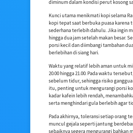
diminum dalam kondisi perut kosong s
Kunci utama menikmati kopi selama R
kopi tepat saat berbuka puasa karena 
sederhana terlebih dahulu. Jika ingin 
hingga dua jam setelah makan besar. S
porsi kecil dan diimbangi tambahan dua
berlebihan di siang hari.
Waktu yang relatif lebih aman untuk mi
20.00 hingga 21.00. Pada waktu tersebu
sebelum tidur, sehingga risiko ganggua
itu, penting untuk mengurangi porsi ko
kadar kafein lebih rendah, menambah
serta menghindari gula berlebih agar t
Pada akhirnya, toleransi setiap orang 
muncul gejala seperti jantung berdebar,
sebaiknya segera mengurangi bahkan m