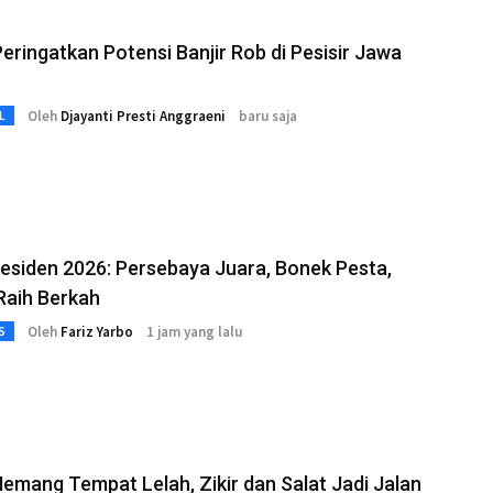
ringatkan Potensi Banjir Rob di Pesisir Jawa
Oleh
Djayanti Presti Anggraeni
baru saja
L
residen 2026: Persebaya Juara, Bonek Pesta,
aih Berkah
Oleh
Fariz Yarbo
1 jam yang lalu
S
emang Tempat Lelah, Zikir dan Salat Jadi Jalan