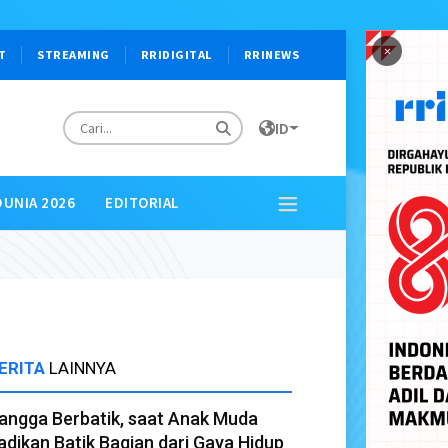
×
T
STREAMING
RRIDIGITAL
RRINEWS
ID
DUNIA 2026
EDITORIAL
ERITA
LAINNYA
angga Berbatik, saat Anak Muda
adikan Batik Bagian dari Gaya Hidup