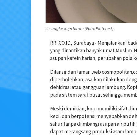
secangkir kopi hitam (Foto: Pinterest)
RRI.CO.ID, Surabaya - Menjalankan iba
yang dinantikan banyak umat Muslim. N
asupan kafein harian, perubahan pola ko
Dilansir dari laman web cosmopolitan.c
diperbolehkan, asalkan dilakukan deng
dehidrasi atau gangguan lambung. Kopi
pada sistem saraf pusat sehingga me
Meski demikian, kopi memiliki sifat di
kecil dan berpotensi menyebabkan dehi
sahur tanpa diimbangi asupan air putih 
dapat merangsang produksi asam lambun