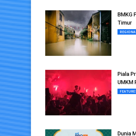
BMKG Pe
Timur
REGIONA
Piala P
UMKM R
FEATURE
Dunia M