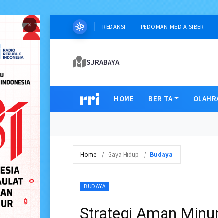
×
REDAKSI
PEDOMAN MEDIA SIBER
SURABAYA
HOME
BERITA
OLAHR
Home
Gaya Hidup
Budaya
BUDAYA
Strategi Aman Minu