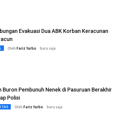
bungan Evakuasi Dua ABK Korban Keracunan
racun
Oleh
Fariz Yarbo
baru saja
L
n Buron Pembunuh Nenek di Pasuruan Berakhir
ap Polisi
Oleh
Fariz Yarbo
baru saja
LITAS