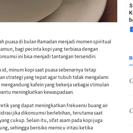
S
K
b
dah puasa di bulan Ramadan menjadi momen spiritual
amun, bagi pecinta kopi yang terbiasa dengan
nsumsi ini bisa menjadi tantangan tersendiri.
B
o.id, minum kopi saat puasa sebenarnya tetap
an strategi yang tepat agar tubuh tidak mengalami
 mengandung kafein yang bekerja sebagai stimulan
mbantu meningkatkan kewaspadaan.
uretik yang dapat meningkatkan frekuensi buang air
drasi jika dikonsumsi berlebihan, terutama saat
yang cukup. Selain itu, sifat asam pada kopi juga
g, sehingga berisiko memicu iritasi ketika