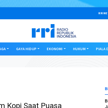
RRINE
AGA
GAYA HIDUP
EKONOMI
HUKUM
PIALA 
B
B
m Kopi Saat Puasa
J