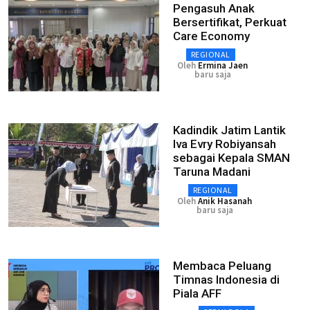
Pengasuh Anak
Bersertifikat, Perkuat
Care Economy
REGIONAL
Oleh
Ermina Jaen
baru saja
Kadindik Jatim Lantik
Iva Evry Robiyansah
sebagai Kepala SMAN
Taruna Madani
REGIONAL
Oleh
Anik Hasanah
baru saja
Membaca Peluang
Timnas Indonesia di
Piala AFF