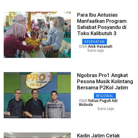
Para Ibu Antusias
Manfaatkan Program
Sahabat Posyandu di
Toko Kalibutuh 3
KESEHATAN
Oleh
Anik Hasanah
baru saja
Ngobras Pro1 Angkat
Pesona Musik Kolintang
Bersama P2Kol Jatim
REGIONAL
Oleh
Yulius Puguh Adi
Widodo
baru saja
Kadin Jatim Cetak