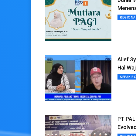
Menena
REGIONA
Alief S
Hal Waj
SEPAK B
PT PAL 
Evolve