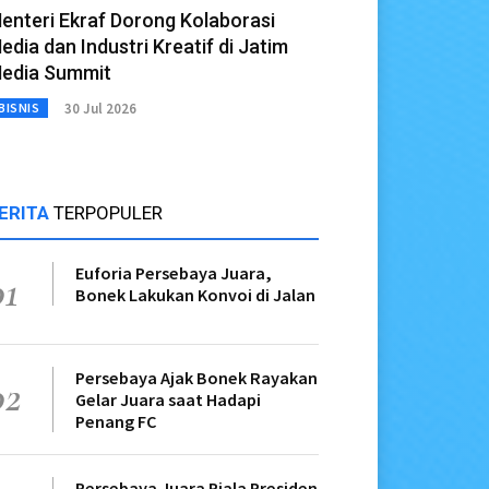
enteri Ekraf Dorong Kolaborasi
edia dan Industri Kreatif di Jatim
edia Summit
30 Jul 2026
BISNIS
ERITA
TERPOPULER
Euforia Persebaya Juara,
01
Bonek Lakukan Konvoi di Jalan
Persebaya Ajak Bonek Rayakan
02
Gelar Juara saat Hadapi
Penang FC
Persebaya Juara Piala Presiden