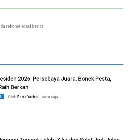
ada rekomendasi berita
residen 2026: Persebaya Juara, Bonek Pesta,
aih Berkah
Oleh
Fariz Yarbo
baru saja
S
emang Tempat Lelah, Zikir dan Salat Jadi Jalan