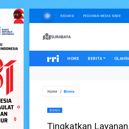
×
REDAKSI
PEDOMAN MEDIA SIBER
SURABAYA
HOME
BERITA
OLAHR
Home
Bisnis
BISNIS
Tingkatkan Layanan, 