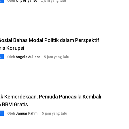
Oleh
Ony Ariyanto
1 jam yang lalu
L
Sosial Bahas Modal Politik dalam Perspektif
is Korupsi
Oleh
Angela Auliana
5 jam yang lalu
L
k Kemerdekaan, Pemuda Pancasila Kembali
n BBM Gratis
Oleh
Januar Fahmi
5 jam yang lalu
L