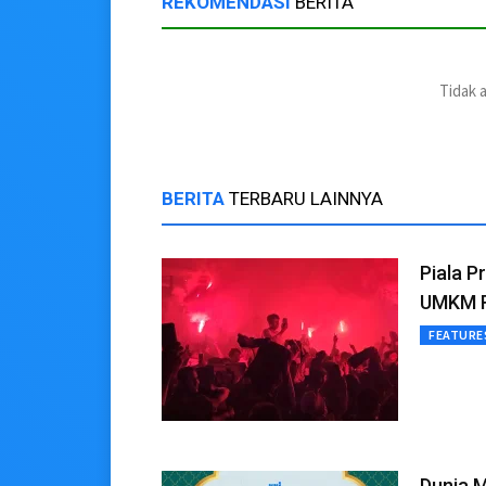
REKOMENDASI
BERITA
Tidak 
BERITA
TERBARU LAINNYA
Piala P
UMKM R
FEATURE
Dunia M