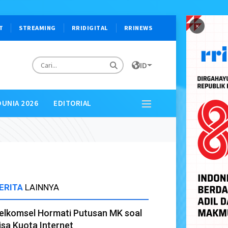
×
T
STREAMING
RRIDIGITAL
RRINEWS
ID
DUNIA 2026
EDITORIAL
ERITA
LAINNYA
elkomsel Hormati Putusan MK soal
isa Kuota Internet