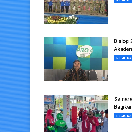
REGIONA
Dialog 
Akadem
REGIONA
Semara
Bagika
REGIONA