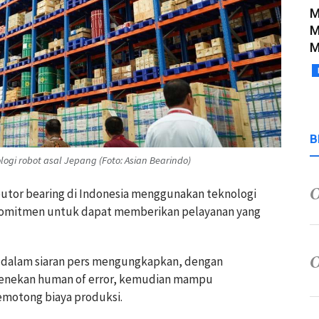
M
M
M
B
gi robot asal Jepang (Foto: Asian Bearindo)
ibutor bearing di Indonesia menggunakan teknologi
 komitmen untuk dapat memberikan pelayanan yang
a dalam siaran pers mengungkapkan, dengan
menekan human of error, kemudian mampu
memotong biaya produksi.