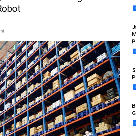
Robot
J
ini
M
P
S
P
B
G