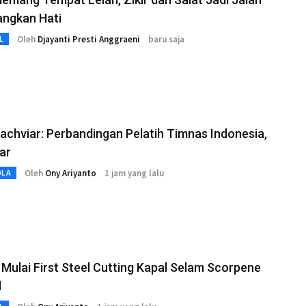
ngkan Hati
Oleh
Djayanti Presti Anggraeni
baru saja
L
yachviar: Perbandingan Pelatih Timnas Indonesia,
ar
Oleh
Ony Ariyanto
1 jam yang lalu
OLA
Mulai First Steel Cutting Kapal Selam Scorpene
d