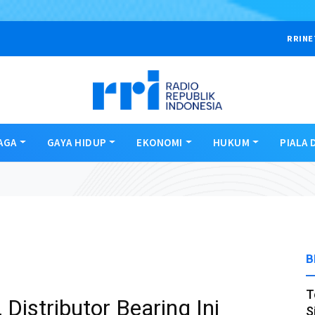
RRINE
AGA
GAYA HIDUP
EKONOMI
HUKUM
PIALA 
B
T
Distributor Bearing Ini
S