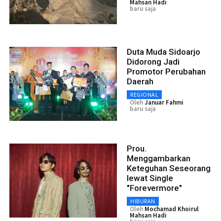
Mahsan Hadi
baru saja
Duta Muda Sidoarjo
Didorong Jadi
Promotor Perubahan
Daerah
REGIONAL
Oleh
Januar Fahmi
baru saja
Prou.
Menggambarkan
Keteguhan Seseorang
lewat Single
"Forevermore"
HIBURAN
Oleh
Mochamad Khoirul
Mahsan Hadi