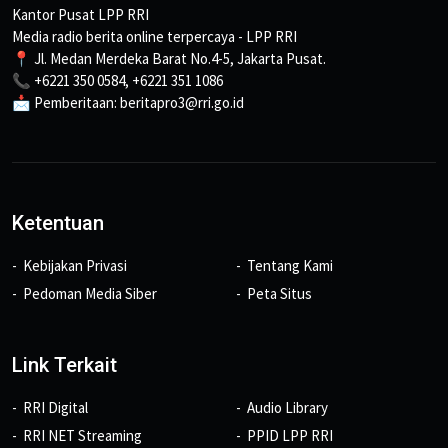
Kantor Pusat LPP RRI
Media radio berita online terpercaya - LPP RRI
📍 Jl. Medan Merdeka Barat No.4-5, Jakarta Pusat.
📞 +6221 350 0584, +6221 351 1086
📩 Pemberitaan: beritapro3@rri.go.id
Ketentuan
Kebijakan Privasi
Tentang Kami
Pedoman Media Siber
Peta Situs
Link Terkait
RRI Digital
Audio Library
RRI NET Streaming
PPID LPP RRI