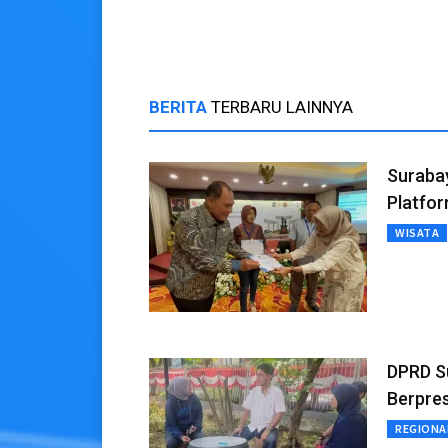
BERITA
TERBARU LAINNYA
Suraba
Platfor
WISATA
DPRD Su
Berpre
REGIONA