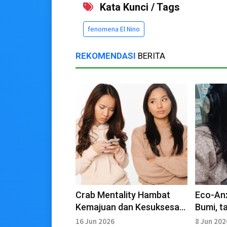
Kata Kunci / Tags
fenomena El Nino
REKOMENDASI
BERITA
Crab Mentality Hambat
Eco-Anx
Kemajuan dan Kesuksesan
Bumi, t
Seseorang
dari Ma
16 Jun 2026
8 Jun 202