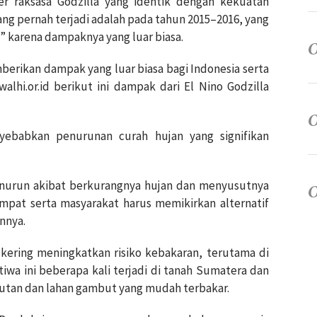
er raksasa
Godzilla
yang identik dengan kekuatan
yang pernah terjadi adalah pada tahun 2015–2016, yang
la” karena dampaknya yang luar biasa.
berikan dampak yang luar biasa bagi Indonesia serta
alhi.or.id berikut ini dampak dari El Nino Godzilla
yebabkan penurunan curah hujan yang signifikan
r menurun akibat berkurangnya hujan dan menyusutnya
mpat serta masyarakat harus memikirkan alternatif
innya.
 kering meningkatkan risiko kebakaran, terutama di
iwa ini beberapa kali terjadi di tanah Sumatera dan
hutan dan lahan gambut yang mudah terbakar.