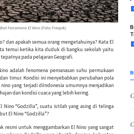
B
bat Fenomena El Nino (Foto: Freepik)
T
ino? dan apakah semua orang mengetahuinya? Kata El
ta temui ketika kita duduk di bangku sekolah yaitu
epatnya pada pelajaran Geografi.
 Nino adalah fenomena pemanasan suhu permukaan
B
 dan timur. Kondisi ini menyebabkan perubahan pola
El nino yang terjadi diIndonesia umumnya menjadikan
jan dan kondisi cuaca yang lebih kering.
l Nino “Godzilla”, suatu istilah yang asing di telinga
but El Nino “Godzilla”?
idak resmi untuk menggambarkan El Nino yang sangat