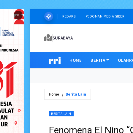
×
REDAKSI
PEDOMAN MEDIA SIBER
SURABAYA
HOME
BERITA
OLAHR
Home
Berita Lain
BERITA LAIN
Fenomena El Nino “G