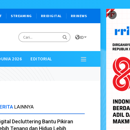
×
T
STREAMING
RRIDIGITAL
RRINEWS
ID
DUNIA 2026
EDITORIAL
ERITA
LAINNYA
igital Decluttering Bantu Pikiran
ebih Tenang dan Hidup Lebih