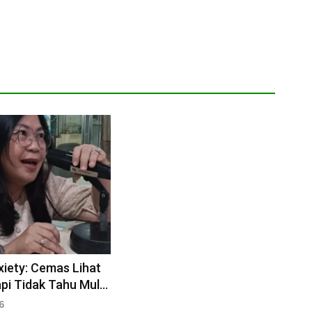
iety: Cemas Lihat
api Tidak Tahu Mulai
na
6