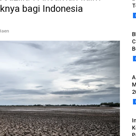
T
nya bagi Indonesia
 Jaen
B
C
B
A
M
2
I
K
P