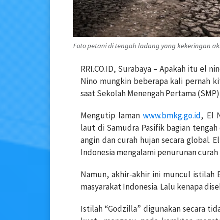
Foto petani di tengah ladang yang kekeringan aki
RRI.CO.ID, Surabaya – Apakah itu el n
Nino mungkin beberapa kali pernah ki
saat Sekolah Menengah Pertama (SMP) t
Mengutip laman
www.bmkg.go.id
, El
laut di Samudra Pasifik bagian tengah
angin dan curah hujan secara global. 
Indonesia mengalami penurunan curah hu
Namun, akhir-akhir ini muncul istilah E
masyarakat Indonesia. Lalu kenapa dise
Istilah “Godzilla” digunakan secara t