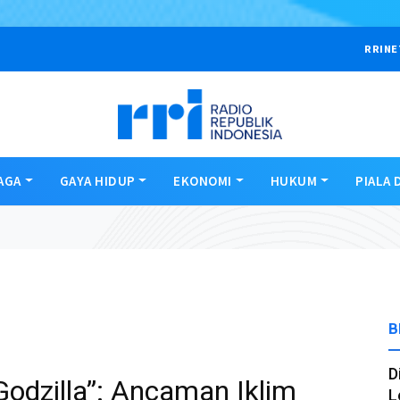
RRINE
AGA
GAYA HIDUP
EKONOMI
HUKUM
PIALA 
B
D
odzilla”: Ancaman Iklim
L