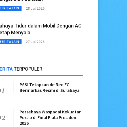
28 Jul 2026
BERITA LAIN
ahaya Tidur dalam Mobil Dengan AC
etap Menyala
27 Jul 2026
BERITA LAIN
ERITA
TERPOPULER
PSSI Tetapkan de Red FC
01
Bermarkas Resmi di Surabaya
Persebaya Waspadai Kekuatan
02
Persib di Final Piala Presiden
2026