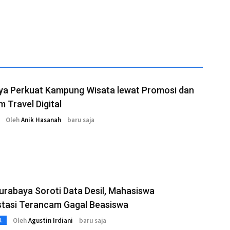
ya Perkuat Kampung Wisata lewat Promosi dan
m Travel Digital
Oleh
Anik Hasanah
baru saja
rabaya Soroti Data Desil, Mahasiswa
stasi Terancam Gagal Beasiswa
Oleh
Agustin Irdiani
baru saja
L