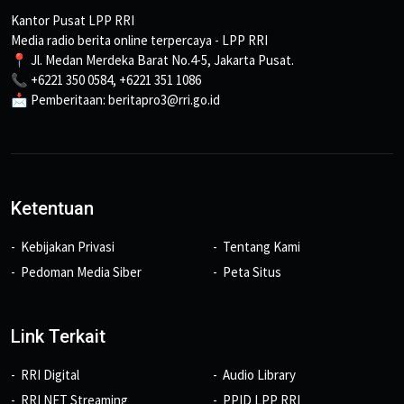
Kantor Pusat LPP RRI
Media radio berita online terpercaya - LPP RRI
📍 Jl. Medan Merdeka Barat No.4-5, Jakarta Pusat.
📞 +6221 350 0584, +6221 351 1086
📩 Pemberitaan: beritapro3@rri.go.id
Ketentuan
Kebijakan Privasi
Tentang Kami
Pedoman Media Siber
Peta Situs
Link Terkait
RRI Digital
Audio Library
RRI NET Streaming
PPID LPP RRI