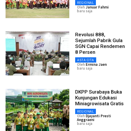
REGIONAL
Oleh
Januar Fahmi
baru saja
Revolusi 888,
Sejumlah Pabrik Gula
SGN Capai Rendemen
8 Persen
ASTA CITA
Oleh
Ermina Jaen
baru saja
DKPP Surabaya Buka
Kunjungan Edukasi
Miniagrowisata Gratis
REGIONAL
Oleh
Djayanti Presti
Anggraeni
baru saja