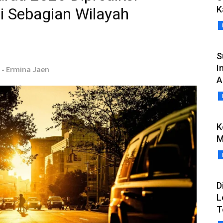
K
i Sebagian Wilayah
S
I
 - Ermina Jaen
A
K
M
D
L
T