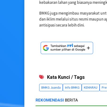
kebakaran lahan yang biasanya mening
BMKG juga mengimbau masyarakat unt
dan iklim melalui situs resmi maupun 
antisipasi secara lebih dini.
Kata Kunci / Tags
BMKG Juanda
Info BMKG
KEMARAU
Pre
REKOMENDASI
BERITA