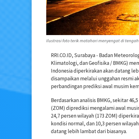
Ilustrasi foto terik matahari menyengat di tenga
RRI.CO.ID, Surabaya - Badan Meteorolog
Klimatologi, dan Geofisika / BMKG) me
Indonesia diperkirakan akan datang lebi
disampaikan melalui unggahan resmi 
perbandingan prediksi awal musim kema
Berdasarkan analisis BMKG, sekitar 46,
(ZOM) diprediksi mengalami awal musim
24,7 persen wilayah (173 ZOM) diperk
kondisi normal, dan 10,3 persen wilay
datang lebih lambat dari biasanya.