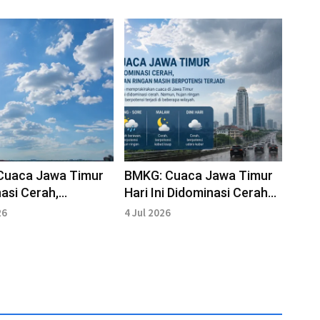
Cuaca Jawa Timur
BMKG: Cuaca Jawa Timur
asi Cerah,
Hari Ini Didominasi Cerah
ai Kabut dan Udara
dan Berpotensi Hujan
26
4 Jul 2026
Ringan