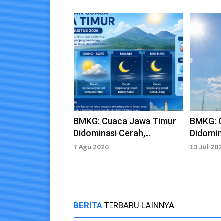
BMKG: Cuaca Jawa Timur
BMKG: 
Didominasi Cerah,
Didomin
Waspadai Kabut dan Udara
Waspad
7 Agu 2026
13 Jul 20
Kabur
Kabur
BERITA
TERBARU LAINNYA