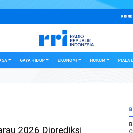
RRINE
AGA
GAYA HIDUP
EKONOMI
HUKUM
PIALA 
B
B
au 2026 Diprediksi
C