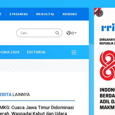
×
T
STREAMING
RRIDIGITAL
RRINEWS
ID
DUNIA 2026
EDITORIAL
ERITA
LAINNYA
MKG: Cuaca Jawa Timur Didominasi
erah, Waspadai Kabut dan Udara