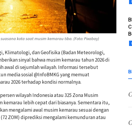
B
C
B
h suasana kota saat musim kemarau tiba. (Foto: Pixabay)
i, Klimatologi, dan Geofisika (Badan Meteorologi,
mberikan sinyal bahwa musim kemarau tahun 2026 di
h awal di sejumlah wilayah. Informasi tersebut
B
akun media sosial @InfoBMKG yang memuat
rau 2026 terhadap kondisi normalnya.
5 persen wilayah Indonesia atau 325 Zona Musim
 kemarau lebih cepat dari biasanya. Sementara itu,
irakan mengalami awal musim kemarau sesuai dengan
ah (72 ZOM) diprediksi mengalami kemunduran atau