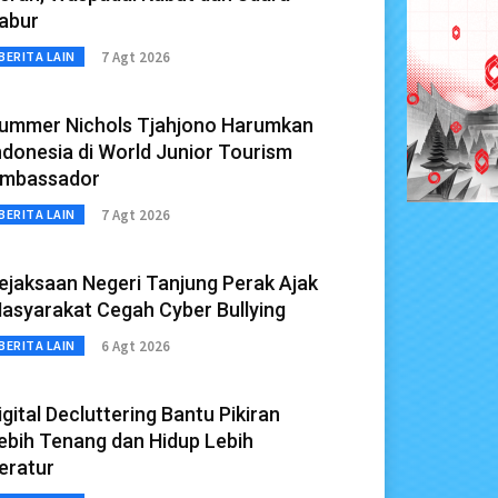
abur
7 Agt 2026
BERITA LAIN
ummer Nichols Tjahjono Harumkan
ndonesia di World Junior Tourism
mbassador
7 Agt 2026
BERITA LAIN
ejaksaan Negeri Tanjung Perak Ajak
asyarakat Cegah Cyber Bullying
6 Agt 2026
BERITA LAIN
igital Decluttering Bantu Pikiran
ebih Tenang dan Hidup Lebih
eratur