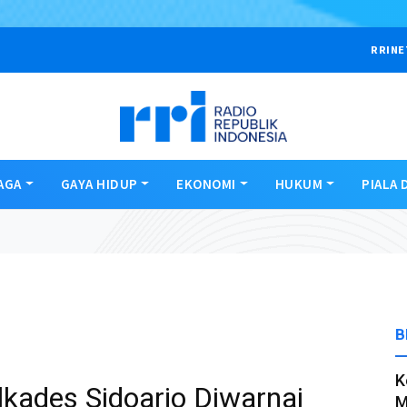
RRINE
AGA
GAYA HIDUP
EKONOMI
HUKUM
PIALA 
B
K
ilkades Sidoarjo Diwarnai
M