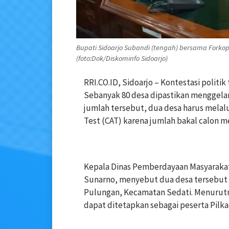
Bupati Sidoarjo Subandi (tengah) bersama Forko
(foto:Dok/Diskominfo Sidoarjo)
‎‎RRI.CO.ID, Sidoarjo – Kontestasi poli
Sebanyak 80 desa dipastikan menggelar 
jumlah tersebut, dua desa harus melal
Test (CAT) karena jumlah bakal calon m
‎Kepala Dinas Pemberdayaan Masyaraka
Sunarno, menyebut dua desa tersebut 
Pulungan, Kecamatan Sedati. Menurutn
dapat ditetapkan sebagai peserta Pilka