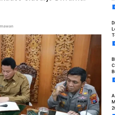
D
ermawan
L
T
B
C
B
A
M
2