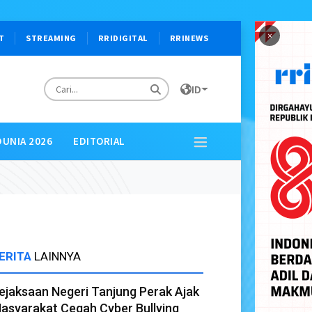
×
T
STREAMING
RRIDIGITAL
RRINEWS
ID
DUNIA 2026
EDITORIAL
ERITA
LAINNYA
ejaksaan Negeri Tanjung Perak Ajak
asyarakat Cegah Cyber Bullying