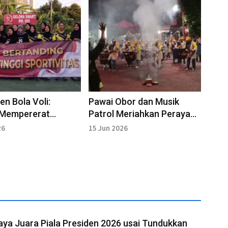
n Bola Voli:
Pawai Obor dan Musik
Mempererat
Patrol Meriahkan Perayaan
ahmi Antarwarga
Tahun Baru Islam 1
26
15 Jun 2026
Muharram 1448 H
ya Juara Piala Presiden 2026 usai Tundukkan