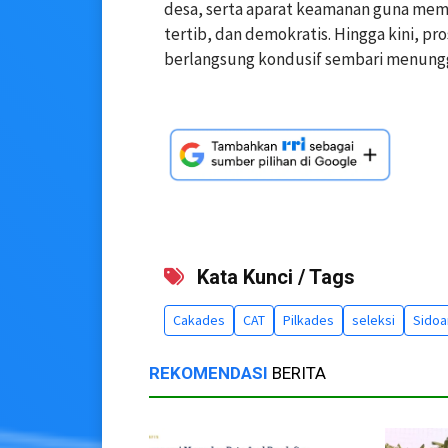
desa, serta aparat keamanan guna mema
tertib, dan demokratis. Hingga kini, pr
berlangsung kondusif sembari menunggu
Kata Kunci / Tags
Cakades
CAT
Pilkades
seleksi
Sidoa
REKOMENDASI
BERITA