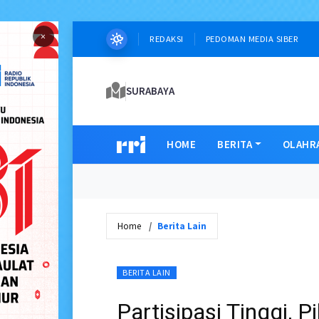
×
REDAKSI
PEDOMAN MEDIA SIBER
SURABAYA
HOME
BERITA
OLAHR
Home
Berita Lain
BERITA LAIN
Partisipasi Tinggi, P