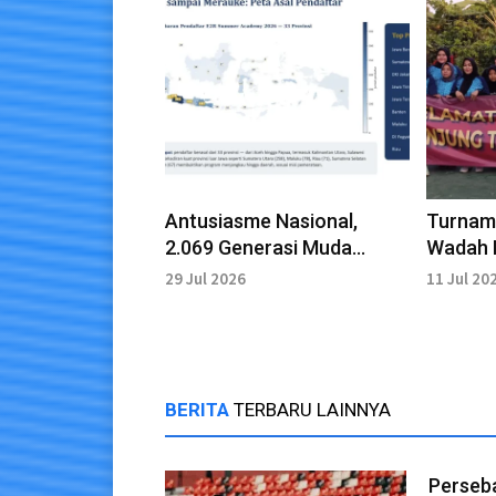
Antusiasme Nasional,
Turname
2.069 Generasi Muda
Wadah 
Daftar E2R Summer
Silatur
29 Jul 2026
11 Jul 20
Academy 2026
BERITA
TERBARU LAINNYA
Perseba