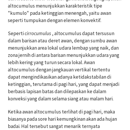
altocumulus menunjukkan karakteristik tipe
"kumulo" pada ketinggian menengah, yaitu awan
seperti tumpukan dengan elemen konvektif.
Seperti
cirrocumulus
, altocumulus dapat tersusun
dalam barisan atau deret awan, dengan sumbu awan
menunjukkan area lokal udara lembap yang naik, dan
zona jernih di antara barisan menunjukkan udara yang
lebih kering yang turun secara lokal. Awan
altocumulus dengan jangkauan vertikal tertentu
dapat mengindikasikan adanya ketidakstabilan di
ketinggian, terutama di pagi hari, yang dapat menjadi
berbasis lapisan batas dan dilepaskan ke dalam
konveksi yang dalam selama siang atau malam hari.
Ketika awan altocumulus terlihat di pagi hari, maka
biasanya pada sore hari kemungkinan akan ada hujan
badai. Hal tersebut sangat menarik ternyata