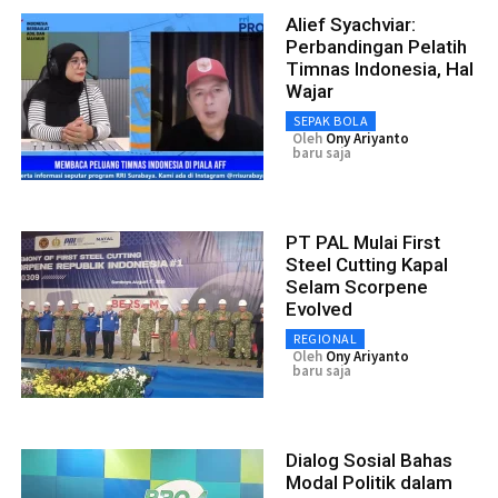
Alief Syachviar:
Perbandingan Pelatih
Timnas Indonesia, Hal
Wajar
SEPAK BOLA
Oleh
Ony Ariyanto
baru saja
PT PAL Mulai First
Steel Cutting Kapal
Selam Scorpene
Evolved
REGIONAL
Oleh
Ony Ariyanto
baru saja
Dialog Sosial Bahas
Modal Politik dalam