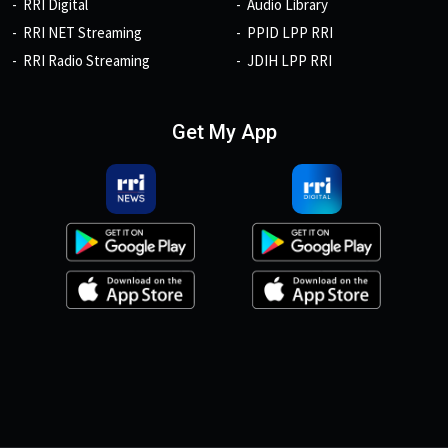
RRI Digital
Audio Library
RRI NET Streaming
PPID LPP RRI
RRI Radio Streaming
JDIH LPP RRI
Get My App