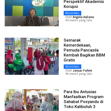
Perspektif Akademis
Korupsi
REGIONAL
Oleh
Angela Auliana
44 menit yang lalu
Semarak
Kemerdekaan,
Pemuda Pancasila
Kembali Bagikan BBM
Gratis
REGIONAL
Oleh
Januar Fahmi
46 menit yang lalu
Para Ibu Antusias
Manfaatkan Program
Sahabat Posyandu di
Toko Kalibutuh 3