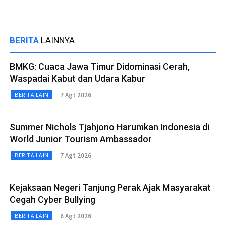
BERITA
LAINNYA
BMKG: Cuaca Jawa Timur Didominasi Cerah,
Waspadai Kabut dan Udara Kabur
7 Agt 2026
BERITA LAIN
Summer Nichols Tjahjono Harumkan Indonesia di
World Junior Tourism Ambassador
7 Agt 2026
BERITA LAIN
Kejaksaan Negeri Tanjung Perak Ajak Masyarakat
Cegah Cyber Bullying
6 Agt 2026
BERITA LAIN