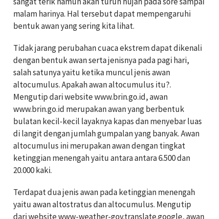
sangat terik namun akan turun hujan pada sore sampai
malam harinya. Hal tersebut dapat mempengaruhi
bentuk awan yang sering kita lihat.
Tidak jarang perubahan cuaca ekstrem dapat dikenali
dengan bentuk awan serta jenisnya pada pagi hari,
salah satunya yaitu ketika muncul jenis awan
altocumulus. Apakah awan altocumulus itu?.
Mengutip dari website www.brin.go.id, awan
www.brin.go.id merupakan awan yang berbentuk
bulatan kecil-kecil layaknya kapas dan menyebar luas
di langit dengan jumlah gumpalan yang banyak. Awan
altocumulus ini merupakan awan dengan tingkat
ketinggian menengah yaitu antara antara 6.500 dan
20.000 kaki.
Terdapat dua jenis awan pada ketinggian menengah
yaitu awan altostratus dan altocumulus. Mengutip
dari website www-weather-gov.translate.google, awan