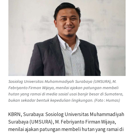
Sosiolog Universitas Muhammadiyah Surabaya (UMSURA), M.
Febriyanto Firman Wijaya, menilai ajakan patungan membeli
hutan yang ramai di media sosial usai banjir besar di Sumatera,
bukan sekadar bentuk kepedulian lingkungan. (Foto : Humas)
KBRN, Surabaya: Sosiolog Universitas Muhammadiyah
Surabaya (UMSURA), M. Febriyanto Firman Wijaya,
menilai ajakan patungan membeli hutan yang ramai di