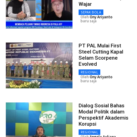
Wajar
SEPAK BOLA
Oleh
Ony Ariyanto
baru saja
PT PAL Mulai First
Steel Cutting Kapal
Selam Scorpene
Evolved
REGIONAL
Oleh
Ony Ariyanto
baru saja
Dialog Sosial Bahas
Modal Politik dalam
Perspektif Akademis
Korupsi
REGIONAL
Oleh
Angela Auliana