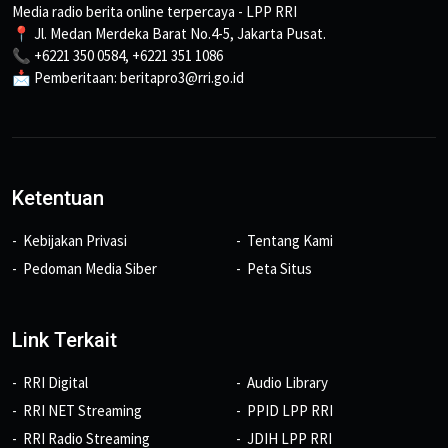
Media radio berita online terpercaya - LPP RRI
📍 Jl. Medan Merdeka Barat No.4-5, Jakarta Pusat.
📞 +6221 350 0584, +6221 351 1086
📩 Pemberitaan: beritapro3@rri.go.id
Ketentuan
Kebijakan Privasi
Tentang Kami
Pedoman Media Siber
Peta Situs
Link Terkait
RRI Digital
Audio Library
RRI NET Streaming
PPID LPP RRI
RRI Radio Streaming
JDIH LPP RRI