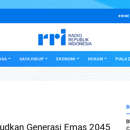
RRINE
AGA
GAYA HIDUP
EKONOMI
HUKUM
PIALA 
B
B
judkan Generasi Emas 2045
C