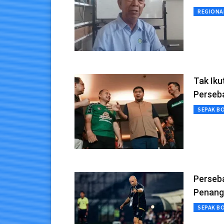
REGIONA
Tak Iku
Perseb
SEPAK B
Perseba
Penang
SEPAK B