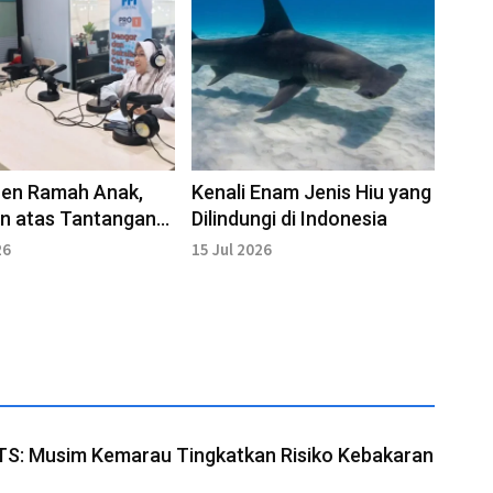
ren Ramah Anak,
Kenali Enam Jenis Hiu yang
n atas Tantangan
Dilindungi di Indonesia
an dan Bullying di
26
15 Jul 2026
ngan
ITS: Musim Kemarau Tingkatkan Risiko Kebakaran