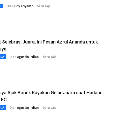
Oleh
Ony Ariyanto
baru saja
L
t Selebrasi Juara, Ini Pesan Azrul Ananda untuk
aya
Oleh
Agustin Irdiani
baru saja
OLA
ya Ajak Bonek Rayakan Gelar Juara saat Hadapi
 FC
Oleh
Agustin Irdiani
baru saja
OLA