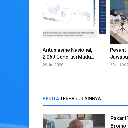
Antusiasme Nasional,
Pesant
2.069 Generasi Muda
Jawaba
Daftar E2R Summer
Kekeras
29 Jul 2026
20 Jul 20
Academy 2026
Lingku
BERITA
TERBARU LAINNYA
Pakar 
Bromo