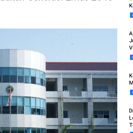
K
A
J
V
K
M
D
L
T