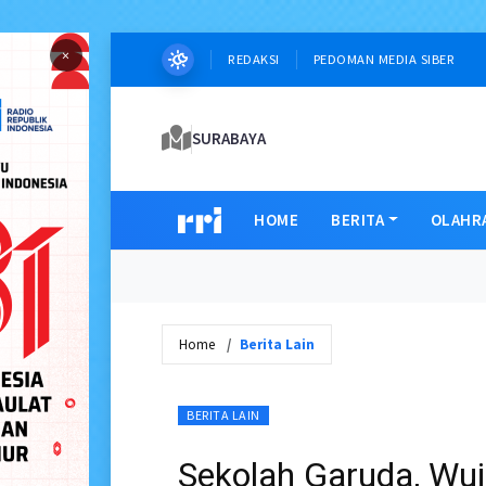
×
REDAKSI
PEDOMAN MEDIA SIBER
SURABAYA
HOME
BERITA
OLAHR
Home
Berita Lain
BERITA LAIN
Sekolah Garuda, Wu