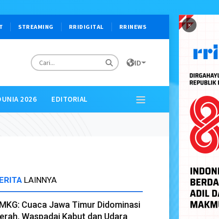
×
T
STREAMING
RRIDIGITAL
RRINEWS
ID
DUNIA 2026
EDITORIAL
ERITA
LAINNYA
MKG: Cuaca Jawa Timur Didominasi
erah, Waspadai Kabut dan Udara