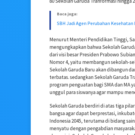
80 Sekolah Garuda Tranformasi hingga 2
Baca juga:
SBH Jadi Agen Perubahan Kesehatan 
Menurut Menteri Pendidikan Tinggi, Sai
mengungkapkan bahwa Sekolah Garuda m
dari visi besar Presiden Prabowo Subia
Nomor 4, yaitu membangun sekolah-seko
Sekolah Garuda Baru akan dibangun dar
terbatas. sedangkan Sekolah Garuda T
program penguatan bagi SMA dan MA y
unggul para siswanya agar mampu mene
Sekolah Garuda berdiri di atas tiga pil
bangsa agar dapat berprestasi, inkub
Indonesia 2045, terutama di bidang sain
menyatu dengan pengabdian masyaraka