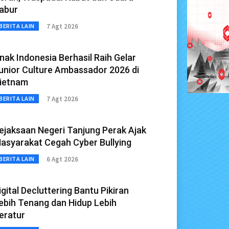
abur
7 Agt 2026
BERITA LAIN
nak Indonesia Berhasil Raih Gelar
unior Culture Ambassador 2026 di
ietnam
7 Agt 2026
BERITA LAIN
ejaksaan Negeri Tanjung Perak Ajak
asyarakat Cegah Cyber Bullying
6 Agt 2026
BERITA LAIN
igital Decluttering Bantu Pikiran
ebih Tenang dan Hidup Lebih
eratur