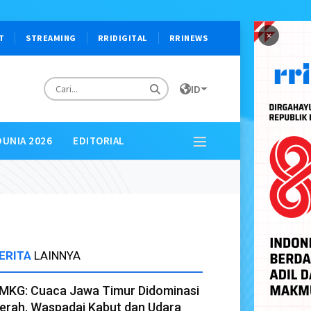
×
T
STREAMING
RRIDIGITAL
RRINEWS
ID
DUNIA 2026
EDITORIAL
ERITA
LAINNYA
MKG: Cuaca Jawa Timur Didominasi
erah, Waspadai Kabut dan Udara