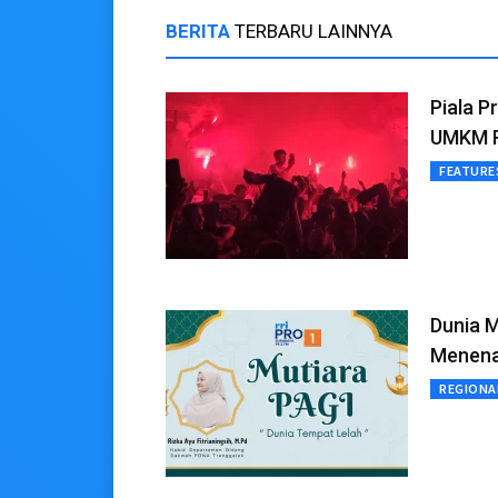
BERITA
TERBARU LAINNYA
Piala P
UMKM R
FEATURE
Dunia M
Menena
REGIONA