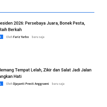
residen 2026: Persebaya Juara, Bonek Pesta,
aih Berkah
Oleh
Fariz Yarbo
baru saja
S
emang Tempat Lelah, Zikir dan Salat Jadi Jalan
ngkan Hati
Oleh
Djayanti Presti Anggraeni
baru saja
L