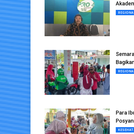
Akadem
REGIONA
Semara
Bagika
REGIONA
Para I
Posyand
KESEHAT