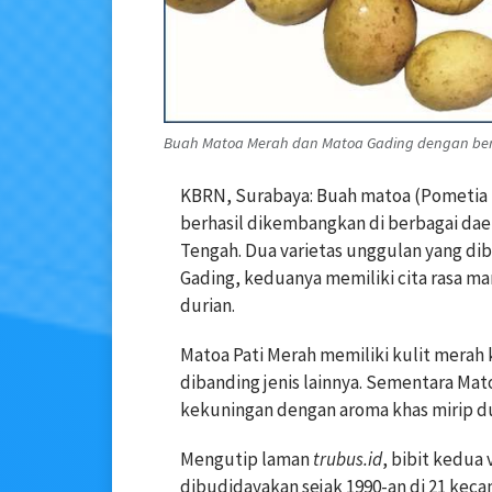
Buah Matoa Merah dan Matoa Gading dengan berb
KBRN, Surabaya: Buah matoa (Pometia pi
berhasil dikembangkan di berbagai dae
Tengah. Dua varietas unggulan yang di
Gading, keduanya memiliki cita rasa m
durian.
Matoa Pati Merah memiliki kulit merah 
dibanding jenis lainnya. Sementara Mat
kekuningan dengan aroma khas mirip du
Mengutip laman
trubus.id
, bibit kedua 
dibudidayakan sejak 1990-an di 21 keca