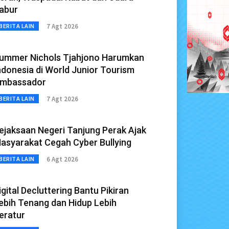
abur
7 Agt 2026
BERITA LAIN
ummer Nichols Tjahjono Harumkan
ndonesia di World Junior Tourism
mbassador
7 Agt 2026
BERITA LAIN
ejaksaan Negeri Tanjung Perak Ajak
asyarakat Cegah Cyber Bullying
6 Agt 2026
BERITA LAIN
igital Decluttering Bantu Pikiran
ebih Tenang dan Hidup Lebih
eratur