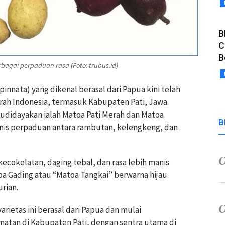
B
C
B
agai perpaduan rasa (Foto: trubus.id)
nnata) yang dikenal berasal dari Papua kini telah
rah Indonesia, termasuk Kabupaten Pati, Jawa
budidayakan ialah Matoa Pati Merah dan Matoa
B
anis perpaduan antara rambutan, kelengkeng, dan
kecokelatan, daging tebal, dan rasa lebih manis
oa Gading atau “Matoa Tangkai” berwarna hijau
rian.
varietas ini berasal dari Papua dan mulai
matan di Kabupaten Pati, dengan sentra utama di