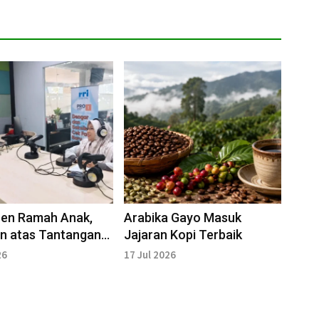
ren Ramah Anak,
Arabika Gayo Masuk
n atas Tantangan
Jajaran Kopi Terbaik
an dan Bullying di
26
17 Jul 2026
ngan