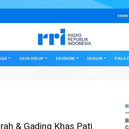
RRINE
AGA
GAYA HIDUP
EKONOMI
HUKUM
PIALA 
B
B
rah & Gading Khas Pati
C