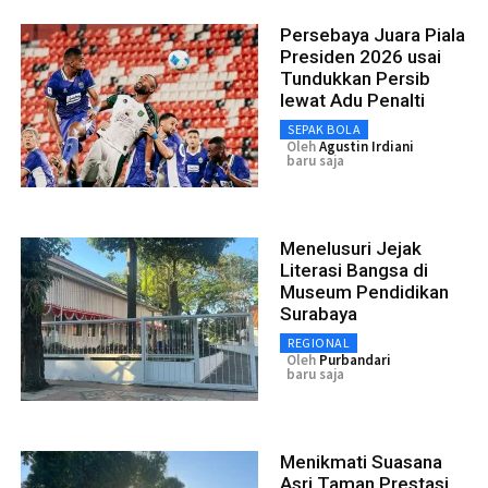
Persebaya Juara Piala
Presiden 2026 usai
Tundukkan Persib
lewat Adu Penalti
SEPAK BOLA
Oleh
Agustin Irdiani
baru saja
Menelusuri Jejak
Literasi Bangsa di
Museum Pendidikan
Surabaya
REGIONAL
Oleh
Purbandari
baru saja
Menikmati Suasana
Asri Taman Prestasi