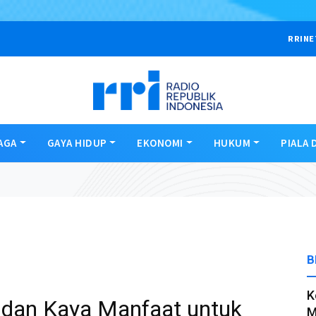
RRINE
AGA
GAYA HIDUP
EKONOMI
HUKUM
PIALA 
B
K
 dan Kaya Manfaat untuk
M