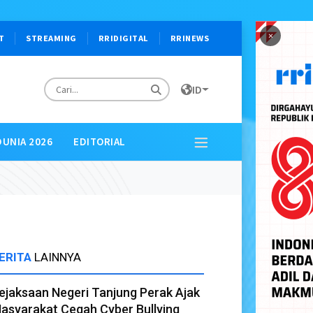
×
T
STREAMING
RRIDIGITAL
RRINEWS
ID
DUNIA 2026
EDITORIAL
ERITA
LAINNYA
ejaksaan Negeri Tanjung Perak Ajak
asyarakat Cegah Cyber Bullying