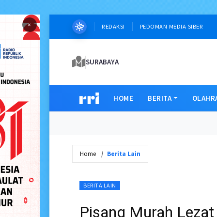
×
REDAKSI
PEDOMAN MEDIA SIBER
SURABAYA
HOME
BERITA
OLAHR
Home
Berita Lain
BERITA LAIN
Pisang Murah Lezat