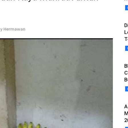
D
nny Hermawan
L
T
B
C
B
A
M
2