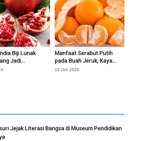
ndia Biji Lunak
Manfaat Serabut Putih
ang Jadi
pada Buah Jeruk, Kaya
as Hortikultura
Serat dan Antioksidan
26
18 Jun 2026
an
uri Jejak Literasi Bangsa di Museum Pendidikan
ya