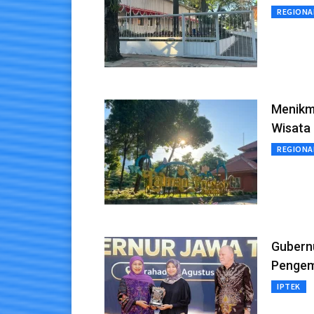
REGIONA
Menikma
Wisata
REGIONA
Gubernu
Pengem
IPTEK