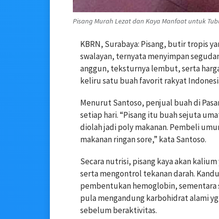
Pisang Murah Lezat dan Kaya Manfaat untuk Tubu
KBRN, Surabaya: Pisang, butir tropis y
swalayan, ternyata menyimpan segudang
anggun, teksturnya lembut, serta har
keliru satu buah favorit rakyat Indonesi
Menurut Santoso, penjual buah di Pasar 
setiap hari. “Pisang itu buah sejuta 
diolah jadi poly makanan. Pembeli umum
makanan ringan sore,” kata Santoso.
Secara nutrisi, pisang kaya akan kaliu
serta mengontrol tekanan darah. Kan
pembentukan hemoglobin, sementara s
pula mengandung karbohidrat alami yg
sebelum beraktivitas.