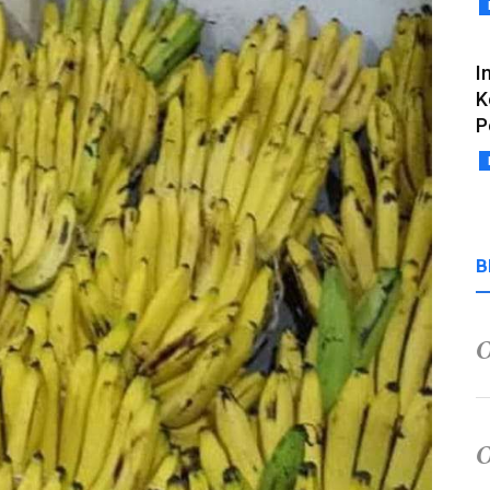
I
K
P
B