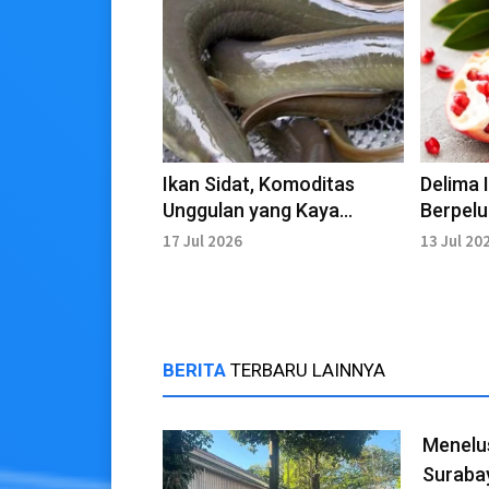
Ikan Sidat, Komoditas
Delima I
Unggulan yang Kaya
Berpelu
Manfaat
Komodit
17 Jul 2026
13 Jul 20
Unggul
BERITA
TERBARU LAINNYA
Menelus
Suraba