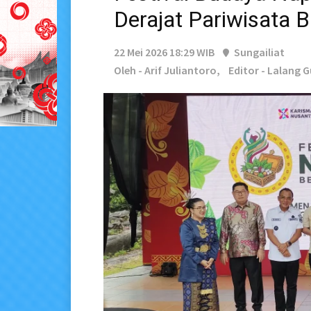
Derajat Pariwisata B
22 Mei 2026 18:29 WIB
Sungailiat
Oleh - Arif Juliantoro,
Editor - Lalang 