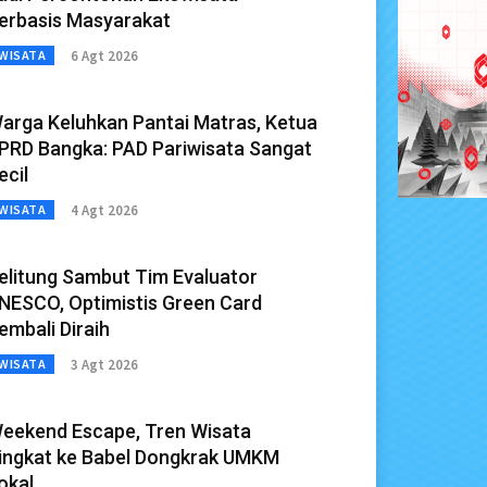
erbasis Masyarakat
6 Agt 2026
WISATA
arga Keluhkan Pantai Matras, Ketua
PRD Bangka: PAD Pariwisata Sangat
ecil
4 Agt 2026
WISATA
elitung Sambut Tim Evaluator
NESCO, Optimistis Green Card
embali Diraih
3 Agt 2026
WISATA
eekend Escape, Tren Wisata
ingkat ke Babel Dongkrak UMKM
okal