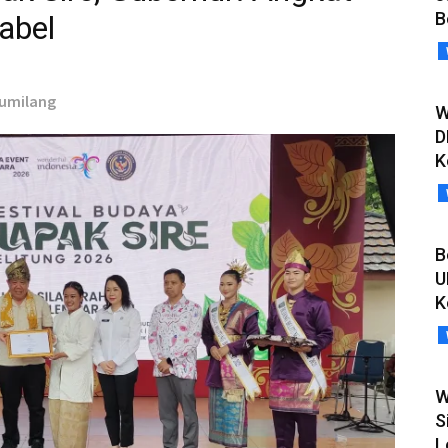
B
abel
Gumilang
W
D
K
B
U
K
W
S
L