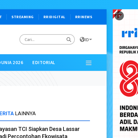
×
T
STREAMING
RRIDIGITAL
RRINEWS
ID
DUNIA 2026
EDITORIAL
ERITA
LAINNYA
ayasan TCI Siapkan Desa Lassar
adi Percontohan Ekowisata