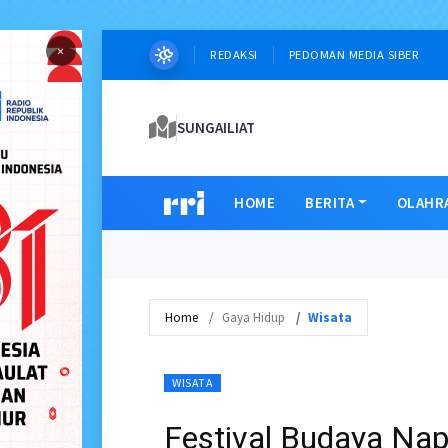
×
REDAKSI
PEDOMAN MEDIA SIBER
SUNGAILIAT
HOME
BERITA
OLAHR
Home
Gaya Hidup
Wisata
WISATA
Festival Budaya Nap