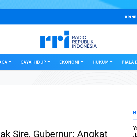
RRINE
AGA
GAYA HIDUP
EKONOMI
HUKUM
PIALA 
B
Y
ak Sire, Gubernur: Angkat
J