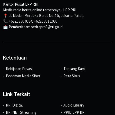
Kantor Pusat LPP RRI
Media radio berita online terpercaya - LPP RRI
📍 Jl. Medan Merdeka Barat No.4-5, Jakarta Pusat.
📞 +6221 350 0584, +6221 351 1086
📩 Pemberitaan: beritapro3@rri.go.id
Ketentuan
Kebijakan Privasi
Tentang Kami
Pedoman Media Siber
Peta Situs
Link Terkait
RRI Digital
Audio Library
RRI NET Streaming
PPID LPP RRI