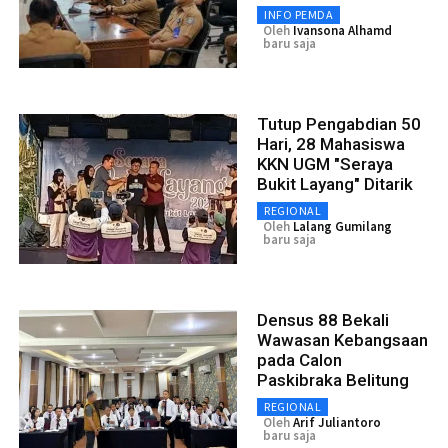
INFO PEMDA
Oleh
Ivansona Alhamd
baru saja
Tutup Pengabdian 50
Hari, 28 Mahasiswa
KKN UGM "Seraya
Bukit Layang" Ditarik
REGIONAL
Oleh
Lalang Gumilang
baru saja
Densus 88 Bekali
Wawasan Kebangsaan
pada Calon
Paskibraka Belitung
REGIONAL
Oleh
Arif Juliantoro
baru saja