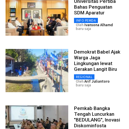
Universitas Pertiba
Bahas Penguatan
SDM Aparatur
INFO PEMDA
Oleh
Ivansona Alhamd
baru saja
Demokrat Babel Ajak
Warga Jaga
Lingkungan lewat
Gerakan Langit Biru
REGIONAL
Oleh
Arif Juliantoro
baru saja
Pemkab Bangka
Tengah Luncurkan
"BEDULANG", Inovasi
Diskominfosta