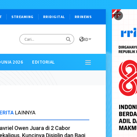
×
T
STREAMING
RRIDIGITAL
RRINEWS
ID
DUNIA 2026
EDITORIAL
ERITA
LAINNYA
avriel Owen Juara di 2 Cabor
ekaligus, Kuncinya Disiplin dan Bagi