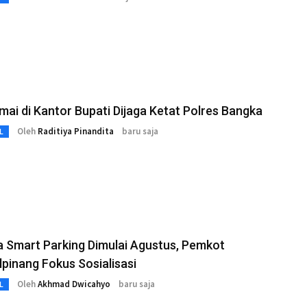
mai di Kantor Bupati Dijaga Ketat Polres Bangka
Oleh
Raditiya Pinandita
baru saja
L
a Smart Parking Dimulai Agustus, Pemkot
pinang Fokus Sosialisasi
Oleh
Akhmad Dwicahyo
baru saja
L