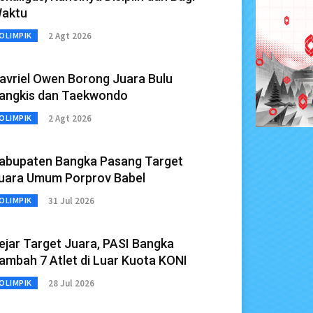
aktu
2 Agt 2026
OLIMPIK
avriel Owen Borong Juara Bulu
angkis dan Taekwondo
2 Agt 2026
OLIMPIK
abupaten Bangka Pasang Target
uara Umum Porprov Babel
31 Jul 2026
OLIMPIK
ejar Target Juara, PASI Bangka
ambah 7 Atlet di Luar Kuota KONI
28 Jul 2026
OLIMPIK