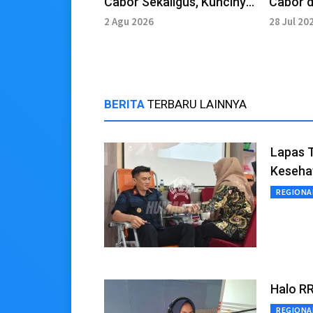
Cabor Sekaligus, Kuncinya
Cabor d
Disiplin dan Bagi Waktu
2 Agu 2026
28 Jul 20
BERITA
TERBARU LAINNYA
Lapas 
Keseha
REGIONA
Halo R
REGIONA