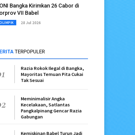
ONI Bangka Kirimkan 26 Cabor di
orprov VII Babel
28 Jul 2026
OLIMPIK
ERITA
TERPOPULER
Razia Rokok Ilegal di Bangka,
01
Mayoritas Temuan Pita Cukai
Tak Sesuai
Meminimalisir Angka
02
Kecelakaan, Satlantas
Pangkalpinang Gencar Razia
Gabungan
Kemiskinan Babel Turun Jadi