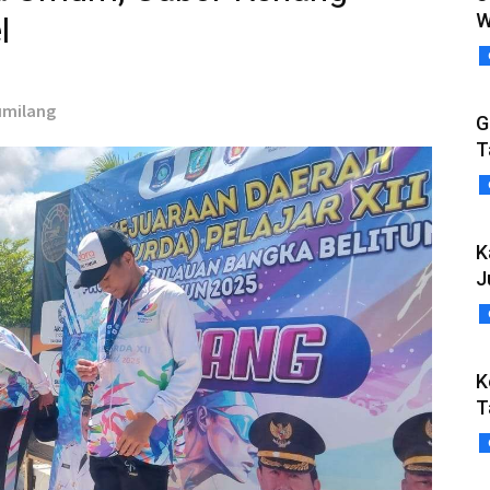
W
l
umilang
G
T
K
J
K
T