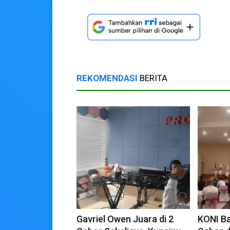
REKOMENDASI
BERITA
Gavriel Owen Juara di 2
KONI Ba