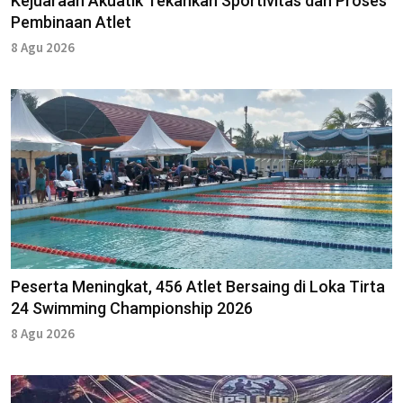
Kejuaraan Akuatik Tekankan Sportivitas dan Proses
Pembinaan Atlet
8 Agu 2026
Peserta Meningkat, 456 Atlet Bersaing di Loka Tirta
24 Swimming Championship 2026
8 Agu 2026