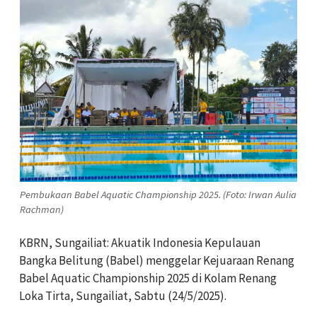
Pembukaan Babel Aquatic Championship 2025. (Foto: Irwan Aulia
Rachman)
KBRN, Sungailiat: Akuatik Indonesia Kepulauan
Bangka Belitung (Babel) menggelar Kejuaraan Renang
Babel Aquatic Championship 2025 di Kolam Renang
Loka Tirta, Sungailiat, Sabtu (24/5/2025).