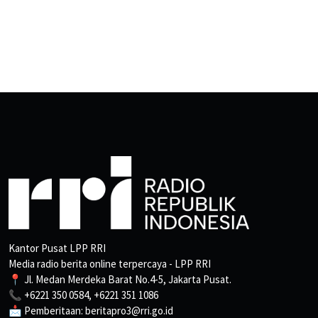
Kantor Pusat LPP RRI
Media radio berita online terpercaya - LPP RRI
📍 Jl. Medan Merdeka Barat No.4-5, Jakarta Pusat.
📞 +6221 350 0584, +6221 351 1086
📩 Pemberitaan: beritapro3@rri.go.id