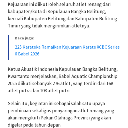
Kejuaraan ini diikuti oleh seluruh atlet renang dari
kabupaten/kota di Kepulauan Bangka Belitung,
kecuali Kabupaten Belitung dan Kabupaten Belitung
Timur yang tidak mengirimkan atletnya.
Baca juga:
225 Karateka Ramaikan Kejuaraan Karate XCBC Series
6 Babel 2026
Ketua Akuatik Indonesia Kepulauan Bangka Belitung,
Kwartanto menjelaskan, Babel Aquatic Championship
2025 diikuti sebanyak 276 atlet, yang terdiri dari 168
atlet putra dan 108 atlet putri.
Selain itu, kegiatan ini sebagai salah satu upaya
pembinaan sekaligus penyaringan atlet renang yang
akan mengikuti Pekan Olahraga Provinsi yang akan
digelar pada tahun depan.