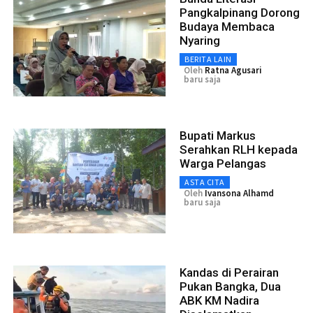
Pangkalpinang Dorong
Budaya Membaca
Nyaring
BERITA LAIN
Oleh
Ratna Agusari
baru saja
Bupati Markus
Serahkan RLH kepada
Warga Pelangas
ASTA CITA
Oleh
Ivansona Alhamd
baru saja
Kandas di Perairan
Pukan Bangka, Dua
ABK KM Nadira