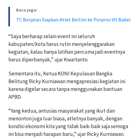
Baca juga:
TC Berjalan Siapkan Atlet Beltim ke Porprov VII Babel
“Saya berharap selain event ini seluruh
kabupaten/kota harus rutin menyelenggarakan
kegiatan, kalau hanya latihan percuma jadi eventnya
harus diperbanyak,” ujar Kwartanto.
Sementara itu, Ketua KONI Kepulauan Bangka
Belitung Ricky Kurniawan mengapresiasi kegiatan ini
karena digelar secara tanpa menggunakan bantuan
APBD.
“Yang kedua, antusias masyarakat yang ikut dan
menonton juga luar biasa, atletnya banyak, dengan
kondisi ekonomi kita yang tidak baik-baik saja semoga
ini bisa menjadi harapan baru,” ujar Ricky Kurniawan.