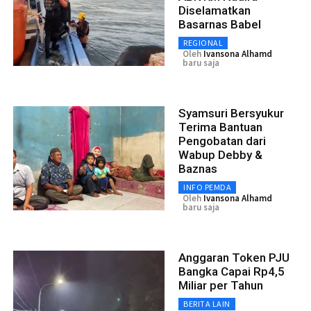
Diselamatkan
Basarnas Babel
REGIONAL
Oleh
Ivansona Alhamd
baru saja
Syamsuri Bersyukur
Terima Bantuan
Pengobatan dari
Wabup Debby &
Baznas
INFO PEMDA
Oleh
Ivansona Alhamd
baru saja
Anggaran Token PJU
Bangka Capai Rp4,5
Miliar per Tahun
BERITA LAIN