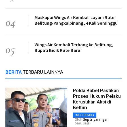
Maskapai Wings Air Kembali Layani Rute
04
Belitung-Pangkalpinang, 4 Kali Seminggu
Wings Air Kembali Terbang ke Belitung,
05
Bupati Bidik Rute Baru
BERITA
TERBARU LAINNYA
Polda Babel Pastikan
Proses Hukum Pelaku
Kerusuhan Aksi di
Beltim
INFO PEMDA
Oleh
Septriyaningsi
baru saja