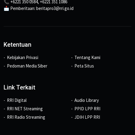
📞 +6221 350 0584, +6221 351 1086
📩 Pemberitaan: beritapro3@rri.go.id
Ketentuan
Kebijakan Privasi
Tentang Kami
Pedoman Media Siber
Peta Situs
Link Terkait
RRI Digital
Audio Library
RRI NET Streaming
PPID LPP RRI
RRI Radio Streaming
JDIH LPP RRI