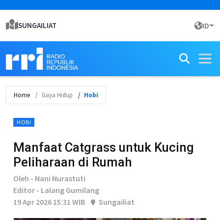
SUNGAILIAT
ID
Home
Gaya Hidup
Hobi
HOBI
Manfaat Catgrass untuk Kucing
Peliharaan di Rumah
Oleh - Nani Nurastuti
Editor - Lalang Gumilang
19 Apr 2026 15:31 WIB
Sungailiat