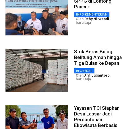
SPPG di Lontong
Pancur
INFO KEMENTERIAN
Oleh
Deby Nirwandi
baru saja
Stok Beras Bulog
Belitung Aman hingga
Tiga Bulan ke Depan
REGIONAL
Oleh
Arif Juliantoro
baru saja
Yayasan TCI Siapkan
Desa Lassar Jadi
Percontohan
Ekowisata Berbasis