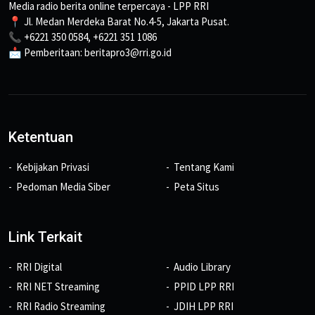
Media radio berita online terpercaya - LPP RRI
📍 Jl. Medan Merdeka Barat No.4-5, Jakarta Pusat.
📞 +6221 350 0584, +6221 351 1086
📩 Pemberitaan: beritapro3@rri.go.id
Ketentuan
Kebijakan Privasi
Tentang Kami
Pedoman Media Siber
Peta Situs
Link Terkait
RRI Digital
Audio Library
RRI NET Streaming
PPID LPP RRI
RRI Radio Streaming
JDIH LPP RRI