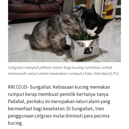
Catgrass menjadi pilihan aman bagi kucing rumahan untuk
memenuhi naluri alami memakan rumput.( Foto: Dok.Nani/LPU)
RRI.CO.ID- Sungailiat. Kebiasaan kucing memakan
rumput kerap membuat pemilik bertanya-tanya.
Padahal, perilaku ini merupakan naluri alami yang
bermanfaat bagi kesehatan. Di
Sungailiat
, tren
penggunaan catgrass mulai diminati para pecinta
kucing.