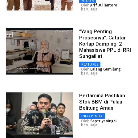
WISATA
Oleh
Arif Juliantoro
baru saja
"Yang Penting
Prosesnya": Catatan
Korlap Dampingi 2
Mahasiswa PPL di RRI
Sungailiat
FEATURES
Oleh
Lalang Gumilang
baru saja
Pertamina Pastikan
Stok BBM di Pulau
Belitung Aman
INFO PEMDA
Oleh
Septriyaningsi
baru saja