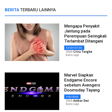
BERITA
TERBARU LAINNYA
Mengapa Penyakit
Jantung pada
Perempuan Seringkali
Terlambat Ditangani
KESEHATAN
Oleh
Citra Tangke
baru saja
Marvel Siapkan
Endgame Encore
sebelum Avengers
Doomsday Tayang
HIBURAN
Oleh
Ambar Dwi
baru saja