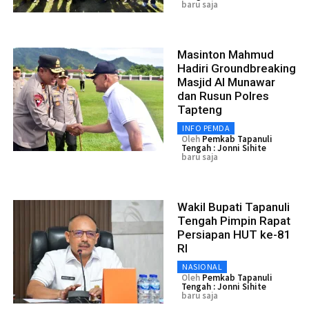
baru saja
Masinton Mahmud
Hadiri Groundbreaking
Masjid Al Munawar
dan Rusun Polres
Tapteng
INFO PEMDA
Oleh
Pemkab Tapanuli
Tengah : Jonni Sihite
baru saja
Wakil Bupati Tapanuli
Tengah Pimpin Rapat
Persiapan HUT ke-81
RI
NASIONAL
Oleh
Pemkab Tapanuli
Tengah : Jonni Sihite
baru saja