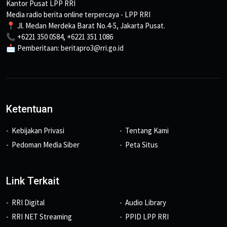
Kantor Pusat LPP RRI
Media radio berita online terpercaya - LPP RRI
📍 Jl. Medan Merdeka Barat No.4-5, Jakarta Pusat.
📞 +6221 350 0584, +6221 351 1086
📩 Pemberitaan: beritapro3@rri.go.id
Ketentuan
Kebijakan Privasi
Tentang Kami
Pedoman Media Siber
Peta Situs
Link Terkait
RRI Digital
Audio Library
RRI NET Streaming
PPID LPP RRI