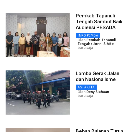
Pemkab Tapanuli
Tengah Sambut Baik
Audiensi PESADA
INFO PEMDA
Oleh
Pemkab Tapanuli
Tengah : Jonni Sihite
baru saja
Lomba Gerak Jalan
dan Nasionalisme
ASTA CITA
Oleh
Deny Siahaan
baru saja
Beban Bulanan Turun