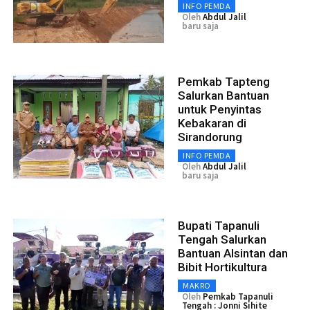
INFO PEMDA
Oleh
Abdul Jalil
baru saja
Pemkab Tapteng
Salurkan Bantuan
untuk Penyintas
Kebakaran di
Sirandorung
INFO PEMDA
Oleh
Abdul Jalil
baru saja
Bupati Tapanuli
Tengah Salurkan
Bantuan Alsintan dan
Bibit Hortikultura
MAKRO
Oleh
Pemkab Tapanuli
Tengah : Jonni Sihite