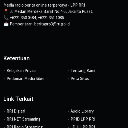
Media radio berita online terpercaya - LPP RRI
📍 Jl. Medan Merdeka Barat No.4-5, Jakarta Pusat.
📞 +6221 350 0584, +6221 351 1086
📩 Pemberitaan: beritapro3@rri.go.id
Ketentuan
Kebijakan Privasi
Tentang Kami
Pedoman Media Siber
Peta Situs
Link Terkait
RRI Digital
Audio Library
RRI NET Streaming
PPID LPP RRI
RRI Radio Streaming
JDIH LPP RRI