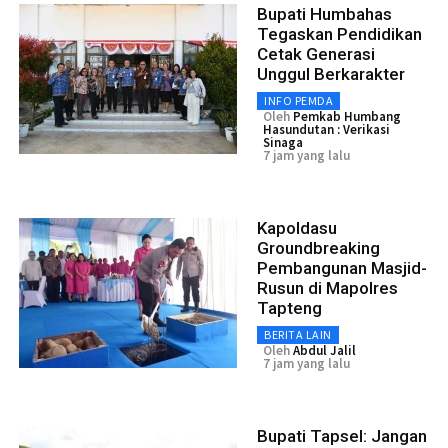
Bupati Humbahas
Tegaskan Pendidikan
Cetak Generasi
Unggul Berkarakter
INFO PEMDA
Oleh
Pemkab Humbang
Hasundutan : Verikasi
Sinaga
7 jam yang lalu
Kapoldasu
Groundbreaking
Pembangunan Masjid-
Rusun di Mapolres
Tapteng
BERITA LAIN
Oleh
Abdul Jalil
7 jam yang lalu
Bupati Tapsel: Jangan