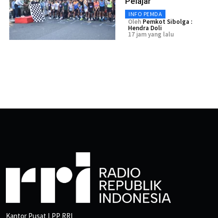
Pelajar
INFO PEMDA
Oleh
Pemkot Sibolga :
Hendra Doli
17 jam yang lalu
Kantor Pusat LPP RRI