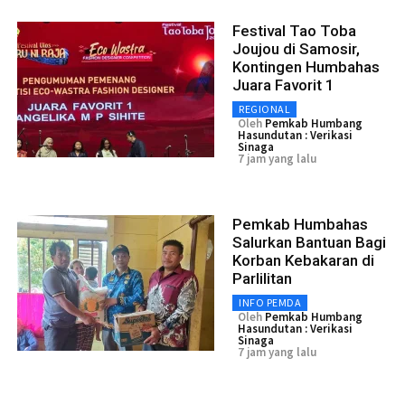
Festival Tao Toba
Joujou di Samosir,
Kontingen Humbahas
Juara Favorit 1
REGIONAL
Oleh
Pemkab Humbang
Hasundutan : Verikasi
Sinaga
7 jam yang lalu
Pemkab Humbahas
Salurkan Bantuan Bagi
Korban Kebakaran di
Parlilitan
INFO PEMDA
Oleh
Pemkab Humbang
Hasundutan : Verikasi
Sinaga
7 jam yang lalu